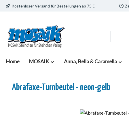
Kostenloser Versand für Bestellungen ab 75 €
Ze
 Hauptinhalt springen
Zur Suche springen
Zur Hauptnavigation springen
Home
MOSAIK
Anna, Bella & Caramella
Abrafaxe-Turnbeutel - neon-gelb
Bildergalerie überspringen