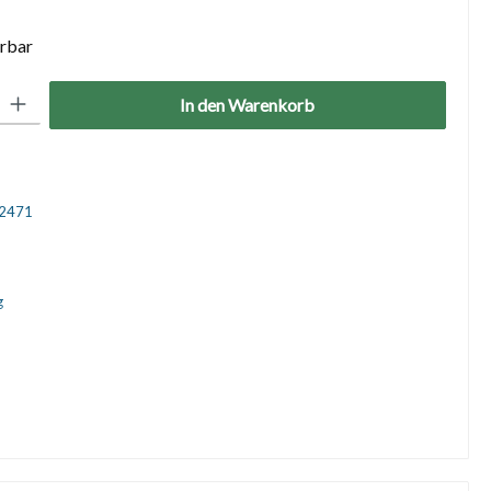
erbar
: Gib den gewünschten Wert ein oder benutze die Schaltflächen um die 
In den Warenkorb
2471
g