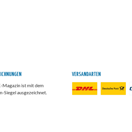
EICHNUNGEN
VERSANDARTEN
Magazin ist mit dem
n-Siegel ausgezeichnet.
DHL Paket
Deutsche Post
P