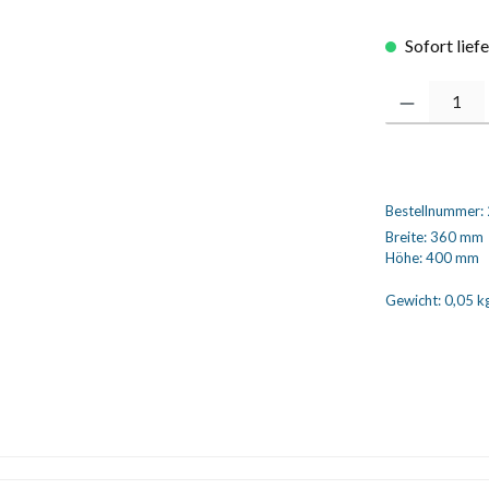
Sofort lief
Produkt Anzahl
Bestellnummer:
Breite:
360 mm
Höhe:
400 mm
Gewicht:
0,05 k