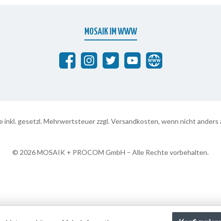
MOSAIK IM WWW
Abrafaxe auf Facebook
MOSAIK auf Instagram
MOSAIK auf Twitter
MOSAIK auf YouTube
abrafaxe.com
se inkl. gesetzl. Mehrwertsteuer zzgl.
Versandkosten
, wenn nicht anders