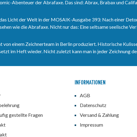
omic-Abenteuer der Abrafaxe. Das sind: Abrax, Brabax und Califa
das Licht der Welt in der MOSAIK-Ausgabe 393: Nach einer Deto
sehen wie die Abrafaxe. Nicht nur das: Eine seltsame seelische V
n einem Zeichnerteam in Berlin produziert. Historische Kulisse
zt im Heft wieder. Nicht zuletzt kann man in jeder Zeichnung den
INFORMATIONEN
r
AGB
belehrung
Datenschutz
fig gestellte Fragen
Versand & Zahlung
akt
Impressum
akt