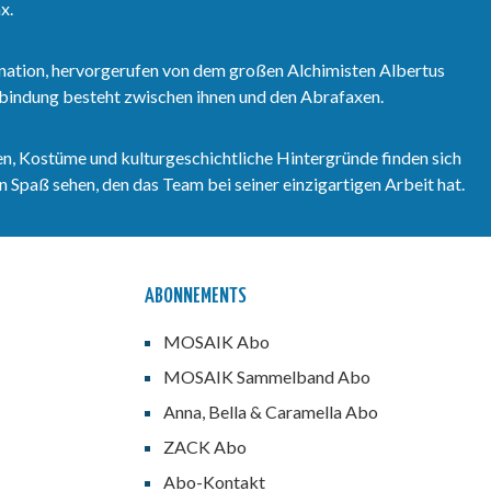
x.
nation, hervorgerufen von dem großen Alchimisten Albertus
erbindung besteht zwischen ihnen und den Abrafaxen.
n, Kostüme und kulturgeschichtliche Hintergründe finden sich
 Spaß sehen, den das Team bei seiner einzigartigen Arbeit hat.
ABONNEMENTS
MOSAIK Abo
MOSAIK Sammelband Abo
Anna, Bella & Caramella Abo
ZACK Abo
Abo-Kontakt