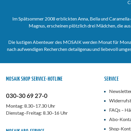
C
Im Spätsommer 2008 erblickten Anna, Bella und Caramella 
Magnus, erscheinen plötzlich drei Mädchen, die aus
Die lustigen Abenteuer des MOSAIK werden Monat für Monat vo
nach aufwendigen Recherchen detailgenau und liebevoll umgeset
MOSAIK SHOP SERVICE-HOTLINE
SERVICE
Newslette
030-30 69 27-0
Widerrufs
Montag: 8.30–17.30 Uhr
FAQs – Häu
Dienstag–Freitag: 8.30–16 Uhr
Abo-Kont
Shop-Kont