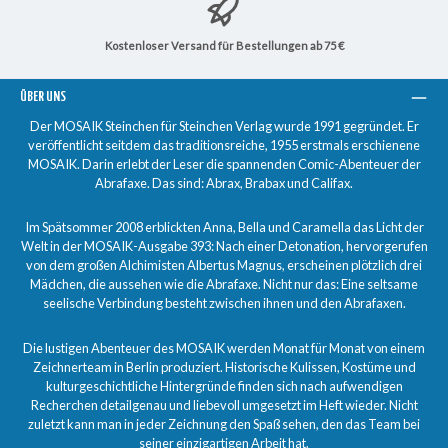
Kostenloser Versand für Bestellungen ab 75 €
ÜBER UNS
Der MOSAIK Steinchen für Steinchen Verlag wurde 1991 gegründet. Er
veröffentlicht seitdem das traditionsreiche, 1955 erstmals erschienene
MOSAIK. Darin erlebt der Leser die spannenden Comic-Abenteuer der
Abrafaxe. Das sind: Abrax, Brabax und Califax.
Im Spätsommer 2008 erblickten Anna, Bella und Caramella das Licht der
Welt in der MOSAIK-Ausgabe 393: Nach einer Detonation, hervorgerufen
von dem großen Alchimisten Albertus Magnus, erscheinen plötzlich drei
Mädchen, die aussehen wie die Abrafaxe. Nicht nur das: Eine seltsame
seelische Verbindung besteht zwischen ihnen und den Abrafaxen.
Die lustigen Abenteuer des MOSAIK werden Monat für Monat von einem
Zeichnerteam in Berlin produziert. Historische Kulissen, Kostüme und
kulturgeschichtliche Hintergründe finden sich nach aufwendigen
Recherchen detailgenau und liebevoll umgesetzt im Heft wieder. Nicht
zuletzt kann man in jeder Zeichnung den Spaß sehen, den das Team bei
seiner einzigartigen Arbeit hat.