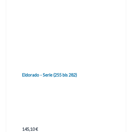
Eldorado - Serie (255 bis 282)
Regulärer Preis:
145,10 €