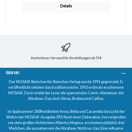
Details
Kostenloser Versand für Bestellungen ab 75 €
ÜBER UNS
Der MOSAIK Steinchen für Steinchen Verlag wurde 1991 gegründet. Er
veröffentlicht seitdem das traditionsreiche, 1955 erstmals erschienene
MOSAIK. Darin erlebt der Leser die spannenden Comic-Abenteuer der
Abrafaxe. Das sind: Abrax, Brabax und Califax.
Im Spätsommer 2008 erblickten Anna, Bella und Caramella das Licht der
Welt in der MOSAIK-Ausgabe 393: Nach einer Detonation, hervorgerufen
von dem großen Alchimisten Albertus Magnus, erscheinen plötzlich drei
Mädchen, die aussehen wie die Abrafaxe. Nicht nur das: Eine seltsame