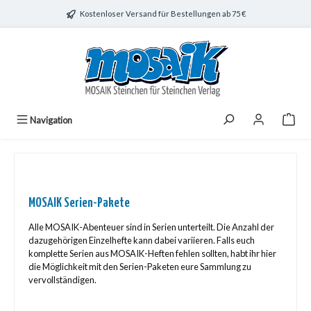
Zum Hauptinhalt springen
Kostenloser Versand für Bestellungen ab 75 €
Navigation
MOSAIK Serien-Pakete
Alle MOSAIK-Abenteuer sind in Serien unterteilt. Die Anzahl der
dazugehörigen Einzelhefte kann dabei variieren. Falls euch
komplette Serien aus MOSAIK-Heften fehlen sollten, habt ihr hier
die Möglichkeit mit den Serien-Paketen eure Sammlung zu
vervollständigen.