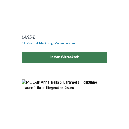
Regulärer Preis:
14,95 €
* Preise inkl. MwSt. zzgl. Versandkosten
In den Warenkorb