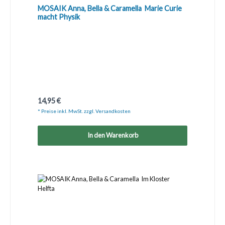
MOSAIK Anna, Bella & Caramella  Marie Curie
macht Physik
Regulärer Preis:
14,95 €
* Preise inkl. MwSt. zzgl. Versandkosten
In den Warenkorb