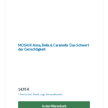
MOSAIK Anna, Bella & Caramella  Das Schwert
der Gerechtigkeit
Regulärer Preis:
14,95 €
* Preise inkl. MwSt. zzgl. Versandkosten
In den Warenkorb