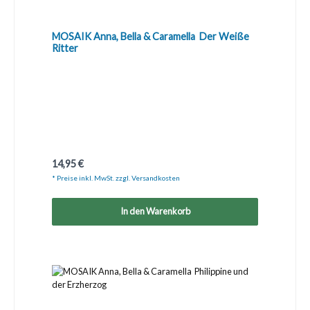
MOSAIK Anna, Bella & Caramella  Der Weiße
Ritter
Regulärer Preis:
14,95 €
* Preise inkl. MwSt. zzgl. Versandkosten
In den Warenkorb