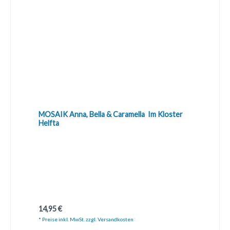
MOSAIK Anna, Bella & Caramella  Im Kloster
Helfta
Regulärer Preis:
14,95 €
* Preise inkl. MwSt. zzgl. Versandkosten