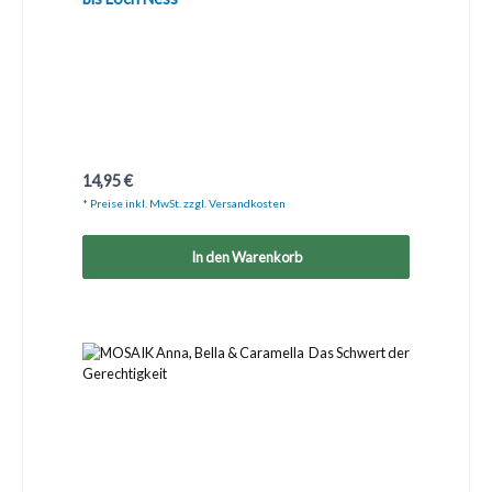
Regulärer Preis:
14,95 €
* Preise inkl. MwSt. zzgl. Versandkosten
In den Warenkorb