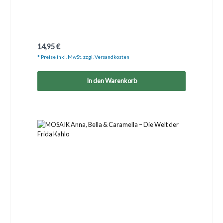
Regulärer Preis:
14,95 €
* Preise inkl. MwSt. zzgl. Versandkosten
In den Warenkorb