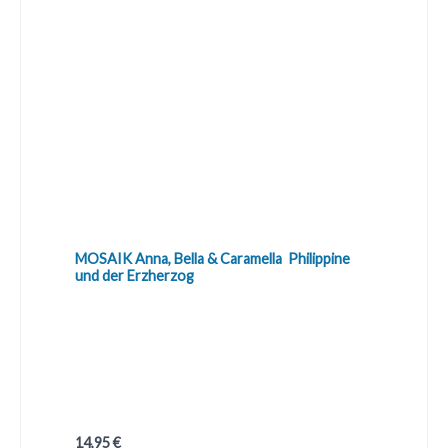
MOSAIK Anna, Bella & Caramella  Philippine
und der Erzherzog
Regulärer Preis:
14,95 €