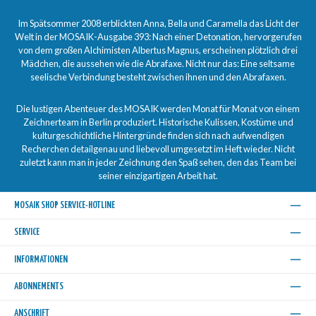
Im Spätsommer 2008 erblickten Anna, Bella und Caramella das Licht der
Welt in der MOSAIK-Ausgabe 393: Nach einer Detonation, hervorgerufen
von dem großen Alchimisten Albertus Magnus, erscheinen plötzlich drei
Mädchen, die aussehen wie die Abrafaxe. Nicht nur das: Eine seltsame
seelische Verbindung besteht zwischen ihnen und den Abrafaxen.
Die lustigen Abenteuer des MOSAIK werden Monat für Monat von einem
Zeichnerteam in Berlin produziert. Historische Kulissen, Kostüme und
kulturgeschichtliche Hintergründe finden sich nach aufwendigen
Recherchen detailgenau und liebevoll umgesetzt im Heft wieder. Nicht
zuletzt kann man in jeder Zeichnung den Spaß sehen, den das Team bei
seiner einzigartigen Arbeit hat.
MOSAIK SHOP SERVICE-HOTLINE
SERVICE
INFORMATIONEN
ABONNEMENTS
ANSCHRIFT