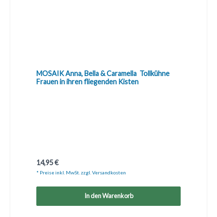
MOSAIK Anna, Bella & Caramella  Tollkühne
Frauen in ihren fliegenden Kisten
Regulärer Preis:
14,95 €
* Preise inkl. MwSt. zzgl. Versandkosten
In den Warenkorb