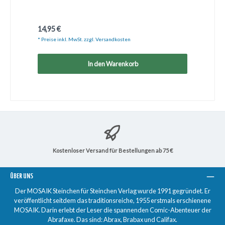
Regulärer Preis:
14,95 €
* Preise inkl. MwSt. zzgl. Versandkosten
In den Warenkorb
Kostenloser Versand für Bestellungen ab 75 €
ÜBER UNS
Der MOSAIK Steinchen für Steinchen Verlag wurde 1991 gegründet. Er
veröffentlicht seitdem das traditionsreiche, 1955 erstmals erschienene
MOSAIK. Darin erlebt der Leser die spannenden Comic-Abenteuer der
Abrafaxe. Das sind: Abrax, Brabax und Califax.