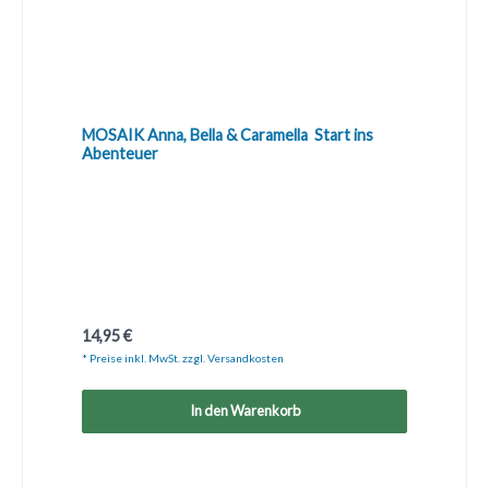
MOSAIK Anna, Bella & Caramella  Start ins
Abenteuer
Regulärer Preis:
14,95 €
* Preise inkl. MwSt. zzgl. Versandkosten
In den Warenkorb