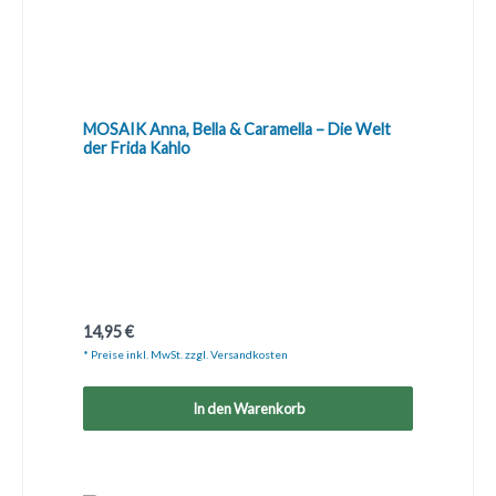
MOSAIK Anna, Bella & Caramella – Die Welt
der Frida Kahlo
Regulärer Preis:
14,95 €
* Preise inkl. MwSt. zzgl. Versandkosten
In den Warenkorb