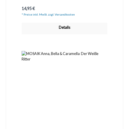
Regulärer Preis:
14,95 €
* Preise inkl. MwSt. zzgl. Versandkosten
Details