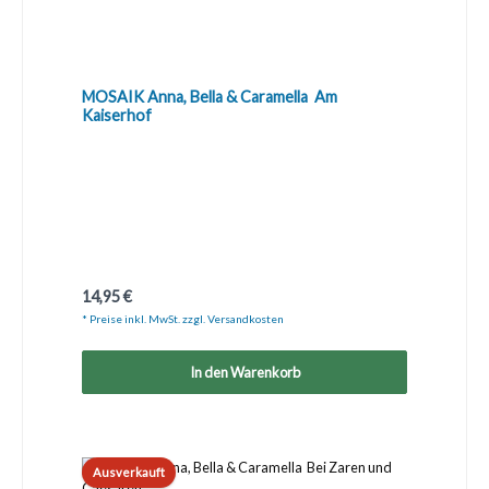
MOSAIK Anna, Bella & Caramella  Am
Kaiserhof
Regulärer Preis:
14,95 €
* Preise inkl. MwSt. zzgl. Versandkosten
In den Warenkorb
Ausverkauft