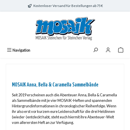
Zum Hauptinhalt springen
Kostenloser Versand für Bestellungen ab 75 €
Navigation
MOSAIK Anna, Bella & Caramella Sammelbände
Seit 2019 erscheinen auch die Abenteuer Anna, Bella & Caramella
als Sammelbände mit je vier MOSAIK-Heften und spannenden
Hintergrundinformationen in chronologischer Reihenfolge. Wenn
ihr also erst vor kurzem eure Leidenschaft für die drei Heldinnen
(wieder-)entdeckt habt, steht euch hiermit ihre Abenteuer-Welt
vom allerersten Heft an zur Verfügung.