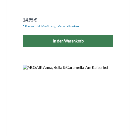
Regulärer Preis:
14,95 €
* Preise inkl. MwSt. zzgl. Versandkosten
In den Warenkorb