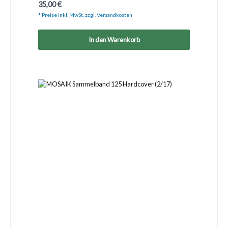
Regulärer Preis:
35,00 €
* Preise inkl. MwSt. zzgl. Versandkosten
In den Warenkorb