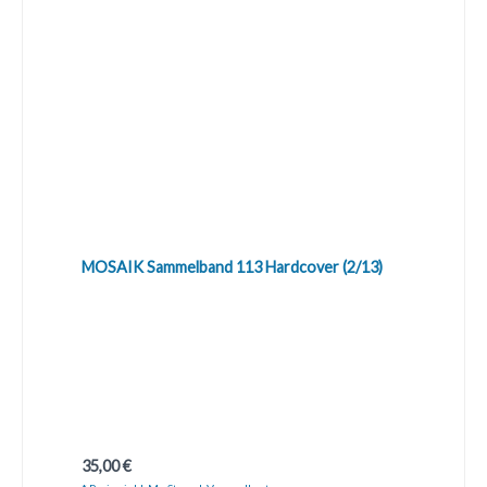
MOSAIK Sammelband 113 Hardcover (2/13)
Regulärer Preis:
35,00 €