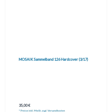
MOSAIK Sammelband 126 Hardcover (3/17)
Regulärer Preis:
35,00 €
* Preise inkl. MwSt. zzgl. Versandkosten