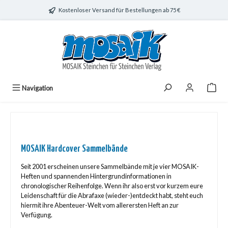
Zum Hauptinhalt springen
Kostenloser Versand für Bestellungen ab 75 €
Navigation
MOSAIK Hardcover Sammelbände
Seit 2001 erscheinen unsere Sammelbände mit je vier MOSAIK-
Heften und spannenden Hintergrundinformationen in
chronologischer Reihenfolge. Wenn ihr also erst vor kurzem eure
Leidenschaft für die Abrafaxe (wieder-)entdeckt habt, steht euch
hiermit ihre Abenteuer-Welt vom allerersten Heft an zur
Verfügung.