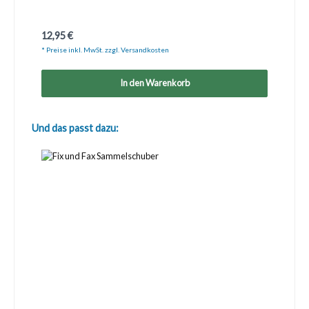
Regulärer Preis:
12,95 €
* Preise inkl. MwSt. zzgl. Versandkosten
In den Warenkorb
Produktgalerie überspringen
Und das passt dazu: