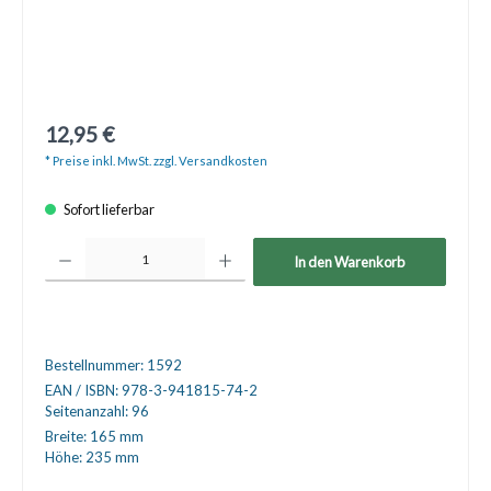
12,95 €
* Preise inkl. MwSt. zzgl. Versandkosten
Sofort lieferbar
Produkt Anzahl: Gib den gewünschten Wert ein oder benutze die Schaltfläche
In den Warenkorb
Bestellnummer:
1592
EAN / ISBN:
978-3-941815-74-2
Seitenanzahl:
96
Breite:
165 mm
Höhe:
235 mm