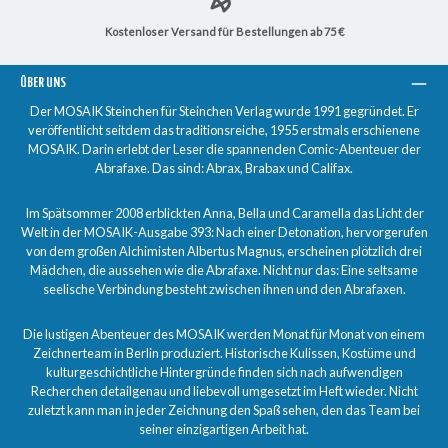
Kostenloser Versand für Bestellungen ab 75 €
ÜBER UNS
Der MOSAIK Steinchen für Steinchen Verlag wurde 1991 gegründet. Er
veröffentlicht seitdem das traditionsreiche, 1955 erstmals erschienene
MOSAIK. Darin erlebt der Leser die spannenden Comic-Abenteuer der
Abrafaxe. Das sind: Abrax, Brabax und Califax.
Im Spätsommer 2008 erblickten Anna, Bella und Caramella das Licht der
Welt in der MOSAIK-Ausgabe 393: Nach einer Detonation, hervorgerufen
von dem großen Alchimisten Albertus Magnus, erscheinen plötzlich drei
Mädchen, die aussehen wie die Abrafaxe. Nicht nur das: Eine seltsame
seelische Verbindung besteht zwischen ihnen und den Abrafaxen.
Die lustigen Abenteuer des MOSAIK werden Monat für Monat von einem
Zeichnerteam in Berlin produziert. Historische Kulissen, Kostüme und
kulturgeschichtliche Hintergründe finden sich nach aufwendigen
Recherchen detailgenau und liebevoll umgesetzt im Heft wieder. Nicht
zuletzt kann man in jeder Zeichnung den Spaß sehen, den das Team bei
seiner einzigartigen Arbeit hat.