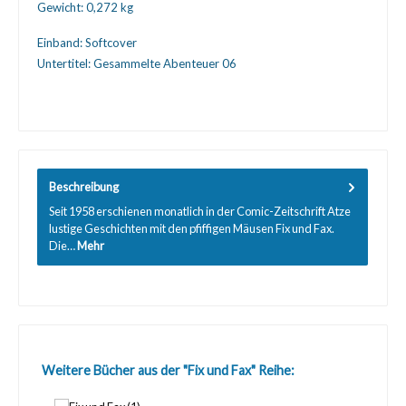
Gewicht:
0,272 kg
Einband:
Softcover
Untertitel:
Gesammelte Abenteuer 06
Beschreibung
Seit 1958 erschienen monatlich in der Comic-Zeitschrift Atze
lustige Geschichten mit den pfiffigen Mäusen Fix und Fax.
Die…
Mehr
Produktgalerie überspringen
Weitere Bücher aus der "Fix und Fax" Reihe: