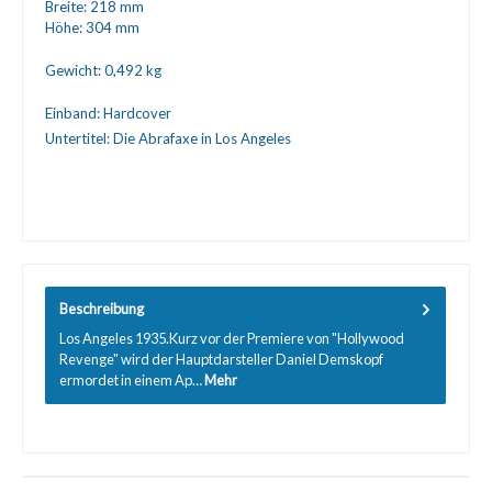
Breite:
218 mm
Höhe:
304 mm
Gewicht:
0,492 kg
Einband:
Hardcover
Untertitel:
Die Abrafaxe in Los Angeles
Beschreibung
Los Angeles 1935.Kurz vor der Premiere von "Hollywood
Revenge" wird der Hauptdarsteller Daniel Demskopf
ermordet in einem Ap…
Mehr