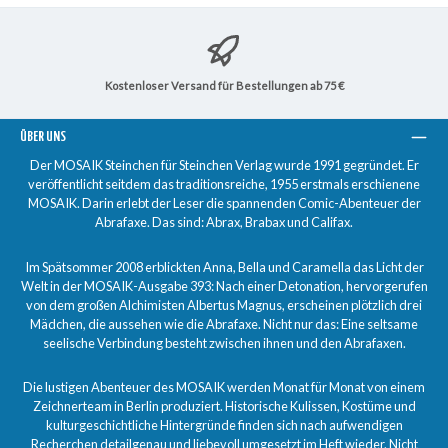
Kostenloser Versand für Bestellungen ab 75 €
ÜBER UNS
Der MOSAIK Steinchen für Steinchen Verlag wurde 1991 gegründet. Er
veröffentlicht seitdem das traditionsreiche, 1955 erstmals erschienene
MOSAIK. Darin erlebt der Leser die spannenden Comic-Abenteuer der
Abrafaxe. Das sind: Abrax, Brabax und Califax.
Im Spätsommer 2008 erblickten Anna, Bella und Caramella das Licht der
Welt in der MOSAIK-Ausgabe 393: Nach einer Detonation, hervorgerufen
von dem großen Alchimisten Albertus Magnus, erscheinen plötzlich drei
Mädchen, die aussehen wie die Abrafaxe. Nicht nur das: Eine seltsame
seelische Verbindung besteht zwischen ihnen und den Abrafaxen.
Die lustigen Abenteuer des MOSAIK werden Monat für Monat von einem
Zeichnerteam in Berlin produziert. Historische Kulissen, Kostüme und
kulturgeschichtliche Hintergründe finden sich nach aufwendigen
Recherchen detailgenau und liebevoll umgesetzt im Heft wieder. Nicht