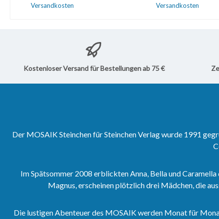
veröffentlicht wurden.Direkt
Dezember 1991 veröf
Versandkosten
Versandkosten
zum Softcover-Sammelband
wurden.Direkt zum S
46.Direkt zum Hardcover-
Sammelband 48.Dire
In den Waren
Sammelband 46.
Hardcover-Sammelba
Kostenloser Versand für Bestellungen ab 75 €
Ze
Der MOSAIK Steinchen für Steinchen Verlag wurde 1991 gegrün
C
Im Spätsommer 2008 erblickten Anna, Bella und Caramella 
Magnus, erscheinen plötzlich drei Mädchen, die aus
Die lustigen Abenteuer des MOSAIK werden Monat für Monat vo