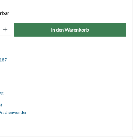
erbar
: Gib den gewünschten Wert ein oder benutze die Schaltflächen um die 
In den Warenkorb
187
kg
et
Drachenwunder