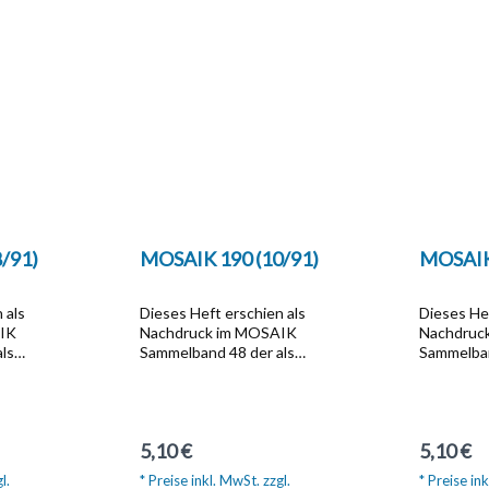
/91)
MOSAIK 190 (10/91)
MOSAIK 
 als
Dieses Heft erschien als
Dieses Hef
AIK
Nachdruck im MOSAIK
Nachdruc
ls
Sammelband 48 der als
Sammelban
zum Preis
Softcover-Ausgabe zum Preis
Softcover
Artikel Nr.
von  10,20 unter der Artikel Nr.
von  10,20
Dieser
1329 bestellbar ist.Dieser
1329 beste
et die
Sammelband beinhaltet die
Sammelban
Regulärer Preis:
Reguläre
5,10 €
5,10 €
um
Hefte die im Zeitraum
Hefte die
September 1991 bis
September
l.
* Preise inkl. MwSt. zzgl.
* Preise ink