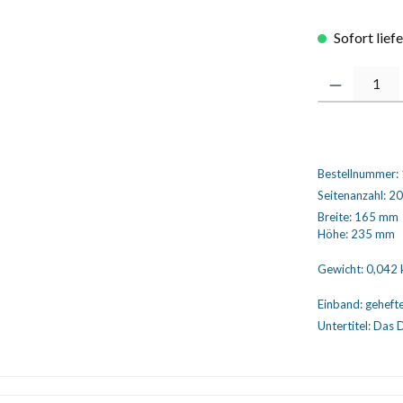
Sofort lief
Produkt Anzahl
Bestellnummer:
Seitenanzahl:
20
Breite:
165 mm
Höhe:
235 mm
Gewicht:
0,042 
Einband:
geheft
Untertitel:
Das 