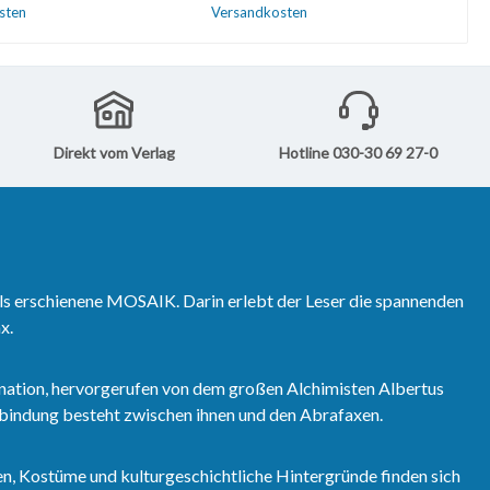
1991 veröffentlicht
Dezember 1991 veröffentlicht
sten
Versandkosten
rekt zum Softcover-
wurden.Direkt zum Softcover-
d 48.Direkt zum
Sammelband 48.Direkt zum
den Warenkorb
In den Warenkorb
r-Sammelband 48.
Hardcover-Sammelband 48.
Direkt vom Verlag
Hotline 030-30 69 27-0
ls erschienene MOSAIK. Darin erlebt der Leser die spannenden
x.
nation, hervorgerufen von dem großen Alchimisten Albertus
erbindung besteht zwischen ihnen und den Abrafaxen.
n, Kostüme und kulturgeschichtliche Hintergründe finden sich