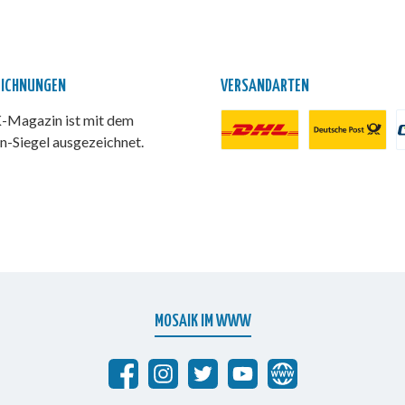
EICHNUNGEN
VERSANDARTEN
Magazin ist mit dem
n-Siegel ausgezeichnet.
DHL Paket
Deutsche Post
P
MOSAIK IM WWW
Abrafaxe auf Facebook
MOSAIK auf Instagram
MOSAIK auf Twitter
MOSAIK auf YouTube
abrafaxe.com