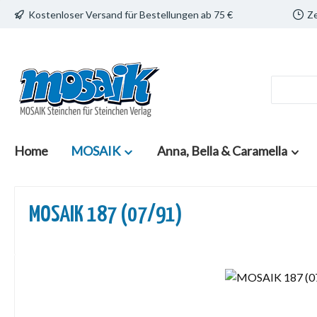
Kostenloser Versand für Bestellungen ab 75 €
Ze
 Hauptinhalt springen
Zur Suche springen
Zur Hauptnavigation springen
Home
MOSAIK
Anna, Bella & Caramella
MOSAIK 187 (07/91)
Bildergalerie überspringen