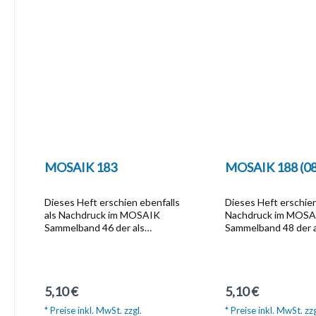
MOSAIK 183
MOSAIK 188 (08
Dieses Heft erschien ebenfalls
Dieses Heft erschien
als Nachdruck im MOSAIK
Nachdruck im MOS
Sammelband 46 der als
Sammelband 48 der a
Softcover-Ausgabe zum Preis
Softcover-Ausgabe 
von  10,20 unter der Artikel Nr.
von  10,20 unter der 
1325 bestellbar ist.Dieser
1329 bestellbar ist.
Sammelband beinhaltet die
Sammelband beinhalt
Regulärer Preis:
Regulärer Preis:
5,10 €
5,10 €
Hefte die im Zeitraum Januar
Hefte die im Zeitra
1991 bis April 1991
September 1991 bis
* Preise inkl. MwSt. zzgl.
* Preise inkl. MwSt. zzg