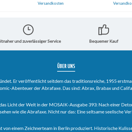
fentlicht
Dezember 1991 veröffentlicht
Dezember 
Versandkosten
Versandko
oftcover-
wurden.Direkt zum Softcover-
wurden.Di
kt zum
Sammelband 48.Direkt zum
Sammelban
korb
In den Warenkorb
In 
nd 48.
Hardcover-Sammelband 48.
Hardcove
itnaher und zuverlässiger Service
Bequemer Kauf
ÜBER UNS
det. Er veröffentlicht seitdem das traditionsreiche, 1955 erstma
omic-Abenteuer der Abrafaxe. Das sind: Abrax, Brabax und Califa
das Licht der Welt in der MOSAIK-Ausgabe 393: Nach einer Deto
sehen wie die Abrafaxe. Nicht nur das: Eine seltsame seelische V
n einem Zeichnerteam in Berlin produziert. Historische Kulisse