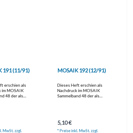
191 (11/91)
MOSAIK 192 (12/91)
t erschien als
Dieses Heft erschien als
k im MOSAIK
Nachdruck im MOSAIK
d 48 der als
Sammelband 48 der als
-Ausgabe zum Preis
Softcover-Ausgabe zum Preis
 unter der Artikel Nr.
von  10,20 unter der Artikel Nr.
llbar ist.Dieser
1329 bestellbar ist.Dieser
d beinhaltet die
Sammelband beinhaltet die
r Preis:
Regulärer Preis:
5,10 €
 im Zeitraum
Hefte die im Zeitraum
 1991 bis
September 1991 bis
l. MwSt. zzgl.
* Preise inkl. MwSt. zzgl.