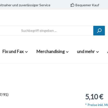
itnaher und zuverlässiger Service
Bequemer Kauf
Fix und Fax
Merchandising
und mehr
5,10 €
* Preise inkl. 