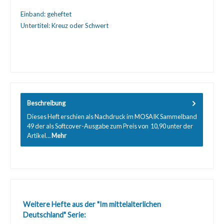
Einband:
geheftet
Untertitel:
Kreuz oder Schwert
Beschreibung
Dieses Heft erschien als Nachdruck im MOSAIK Sammelband
49 der als Softcover-Ausgabe zum Preis von  10,90 unter der
Artikel…
Mehr
Produktgalerie überspringen
Weitere Hefte aus der "Im mittelalterlichen
Deutschland" Serie: