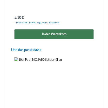
Regulärer Preis:
5,10 €
* Preise inkl. MwSt. zzgl. Versandkosten
In den Warenkorb
Produktgalerie überspringen
Und das passt dazu: