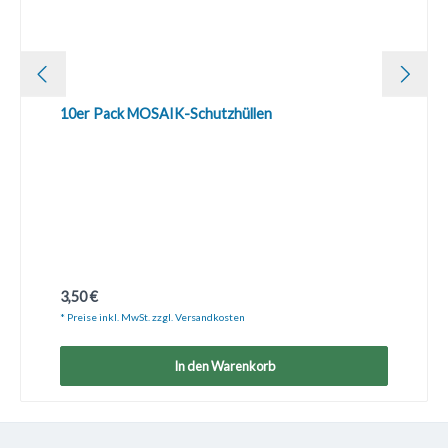
10er Pack MOSAIK-Schutzhüllen
Regulärer Preis:
3,50 €
* Preise inkl. MwSt. zzgl. Versandkosten
In den Warenkorb