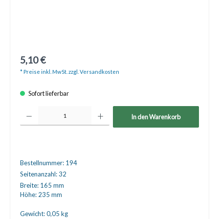
5,10 €
* Preise inkl. MwSt. zzgl. Versandkosten
Sofort lieferbar
Produkt Anzahl: Gib den gewünschten Wert ein oder benutze die Schaltfläche
In den Warenkorb
Bestellnummer:
194
Seitenanzahl:
32
Breite:
165 mm
Höhe:
235 mm
Gewicht:
0,05 kg