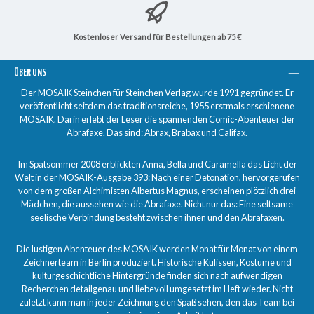
Kostenloser Versand für Bestellungen ab 75 €
ÜBER UNS
Der MOSAIK Steinchen für Steinchen Verlag wurde 1991 gegründet. Er
veröffentlicht seitdem das traditionsreiche, 1955 erstmals erschienene
MOSAIK. Darin erlebt der Leser die spannenden Comic-Abenteuer der
Abrafaxe. Das sind: Abrax, Brabax und Califax.
Im Spätsommer 2008 erblickten Anna, Bella und Caramella das Licht der
Welt in der MOSAIK-Ausgabe 393: Nach einer Detonation, hervorgerufen
von dem großen Alchimisten Albertus Magnus, erscheinen plötzlich drei
Mädchen, die aussehen wie die Abrafaxe. Nicht nur das: Eine seltsame
seelische Verbindung besteht zwischen ihnen und den Abrafaxen.
Die lustigen Abenteuer des MOSAIK werden Monat für Monat von einem
Zeichnerteam in Berlin produziert. Historische Kulissen, Kostüme und
kulturgeschichtliche Hintergründe finden sich nach aufwendigen
Recherchen detailgenau und liebevoll umgesetzt im Heft wieder. Nicht
zuletzt kann man in jeder Zeichnung den Spaß sehen, den das Team bei