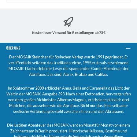
Kostenloser Versand für Bestellungen ab 75 €
ÜBER UNS
Der MOSAIK Steinchen für Steinchen Verlag wurde 1991 gegründet. Er
veröffentlicht seitdem das traditionsreiche, 1955 erstmals erschienene
MOSAIK. Darin erlebt der Leser die spannenden Comic-Abenteuer der
Abrafaxe. Das sind: Abrax, Brabax und Califax.
Im Spätsommer 2008 erblickten Anna, Bella und Caramella das Licht der
Welt in der MOSAIK-Ausgabe 393: Nach einer Detonation, hervorgerufen
von dem großen Alchimisten Albertus Magnus, erscheinen plötzlich drei
Mädchen, die aussehen wie die Abrafaxe. Nicht nur das: Eine seltsame
seelische Verbindung besteht zwischen ihnen und den Abrafaxen.
Die lustigen Abenteuer des MOSAIK werden Monat für Monat von einem
Zeichnerteam in Berlin produziert. Historische Kulissen, Kostüme und
kulturgeschichtliche Hintergründe finden sich nach aufwendigen