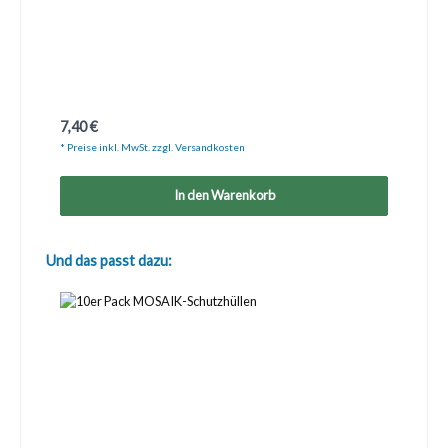
Regulärer Preis:
7,40 €
* Preise inkl. MwSt. zzgl. Versandkosten
In den Warenkorb
Produktgalerie überspringen
Und das passt dazu: