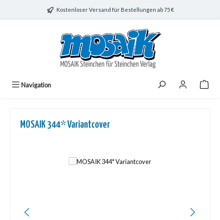
Zum Hauptinhalt springen
Kostenloser Versand für Bestellungen ab 75 €
Navigation
MOSAIK 344* Variantcover
Bildergalerie überspringen