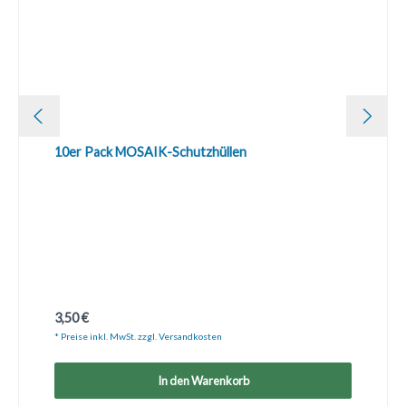
10er Pack MOSAIK-Schutzhüllen
Regulärer Preis:
3,50 €
* Preise inkl. MwSt. zzgl. Versandkosten
In den Warenkorb