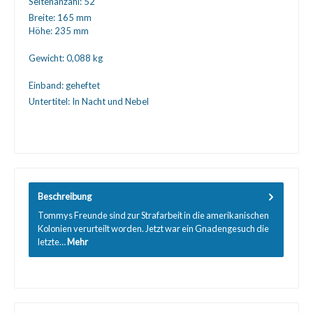
Seitenanzahl:
52
Breite:
165 mm
Höhe:
235 mm
Gewicht:
0,088 kg
Einband:
geheftet
Untertitel:
In Nacht und Nebel
Beschreibung
Tommys Freunde sind zur Strafarbeit in die amerikanischen
Kolonien verurteilt worden. Jetzt war ein Gnadengesuch die
letzte…
Mehr