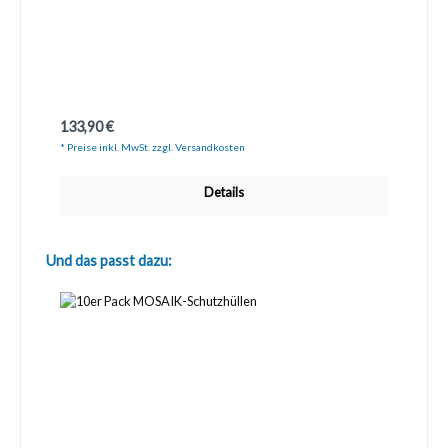
Regulärer Preis:
133,90 €
* Preise inkl. MwSt. zzgl. Versandkosten
Details
Produktgalerie überspringen
Und das passt dazu: