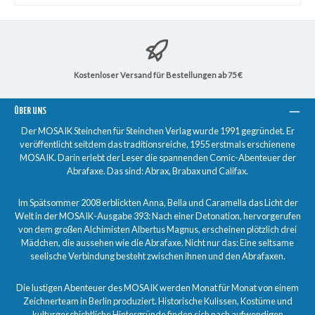
Kostenloser Versand für Bestellungen ab 75 €
ÜBER UNS
Der MOSAIK Steinchen für Steinchen Verlag wurde 1991 gegründet. Er
veröffentlicht seitdem das traditionsreiche, 1955 erstmals erschienene
MOSAIK. Darin erlebt der Leser die spannenden Comic-Abenteuer der
Abrafaxe. Das sind: Abrax, Brabax und Califax.
Im Spätsommer 2008 erblickten Anna, Bella und Caramella das Licht der
Welt in der MOSAIK-Ausgabe 393: Nach einer Detonation, hervorgerufen
von dem großen Alchimisten Albertus Magnus, erscheinen plötzlich drei
Mädchen, die aussehen wie die Abrafaxe. Nicht nur das: Eine seltsame
seelische Verbindung besteht zwischen ihnen und den Abrafaxen.
Die lustigen Abenteuer des MOSAIK werden Monat für Monat von einem
Zeichnerteam in Berlin produziert. Historische Kulissen, Kostüme und
kulturgeschichtliche Hintergründe finden sich nach aufwendigen