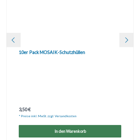
10er Pack MOSAIK-Schutzhüllen
Regulärer Preis:
3,50 €
* Preise inkl. MwSt. zzgl. Versandkosten
In den Warenkorb