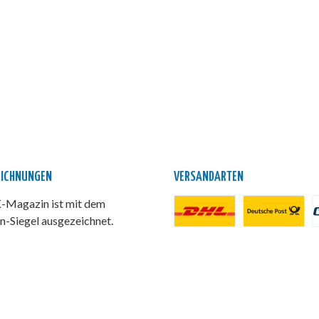
EICHNUNGEN
VERSANDARTEN
Magazin ist mit dem
n-Siegel ausgezeichnet.
DHL Paket
Deutsche Post
P