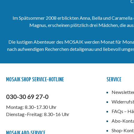
C
Zeitraum September 2011 bis
Dezember 2011 veröf
Dezember 2011 veröffentlicht
wurden.Direkt zum S
wurden.Direkt zum Softcover-
Sammelband 108.Dir
Im Spätsommer 2008 erblickten Anna, Bella und Caramella 
Sammelband 108.Direkt zum
Hardcover-Sammelb
Magnus, erscheinen plötzlich drei Mädchen, die aus
Hardcover-Sammelband 108.
Die lustigen Abenteuer des MOSAIK werden Monat für Monat vo
nach aufwendigen Recherchen detailgenau und liebevoll umgeset
MOSAIK SHOP SERVICE-HOTLINE
SERVICE
Newslette
030-30 69 27-0
Widerrufs
Montag: 8.30–17.30 Uhr
FAQs – Häu
Dienstag–Freitag: 8.30–16 Uhr
Abo-Kont
Shop-Kont
MOSAIK ABO-SERVICE