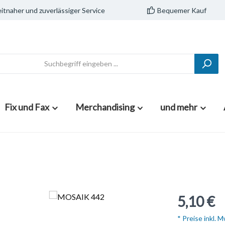
itnaher und zuverlässiger Service
Bequemer Kauf
Fix und Fax
Merchandising
und mehr
5,10 €
* Preise inkl. 