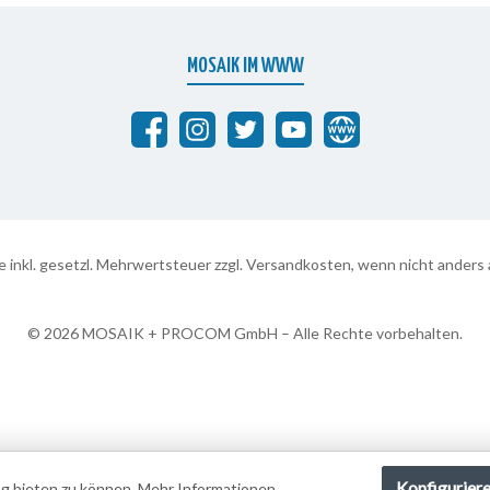
MOSAIK IM WWW
Abrafaxe auf Facebook
MOSAIK auf Instagram
MOSAIK auf Twitter
MOSAIK auf YouTube
abrafaxe.com
se inkl. gesetzl. Mehrwertsteuer zzgl.
Versandkosten
, wenn nicht anders
Konfigurier
g bieten zu können.
Mehr Informationen ...