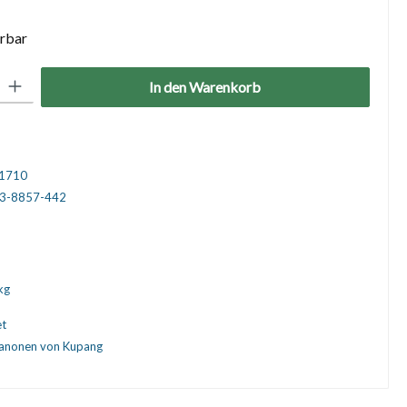
erbar
: Gib den gewünschten Wert ein oder benutze die Schaltflächen um die 
In den Warenkorb
1710
3-8857-442
kg
et
anonen von Kupang