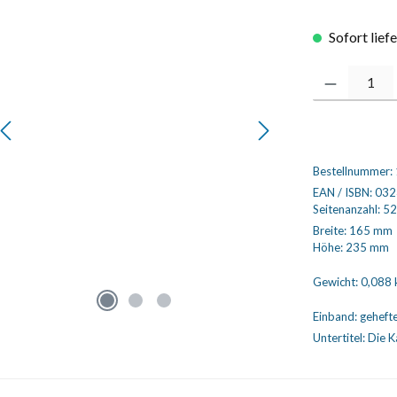
Sofort lief
Produkt Anzahl
Bestellnummer:
EAN / ISBN:
032
Seitenanzahl:
52
Breite:
165 mm
Höhe:
235 mm
Gewicht:
0,088 
Einband:
geheft
Untertitel:
Die K