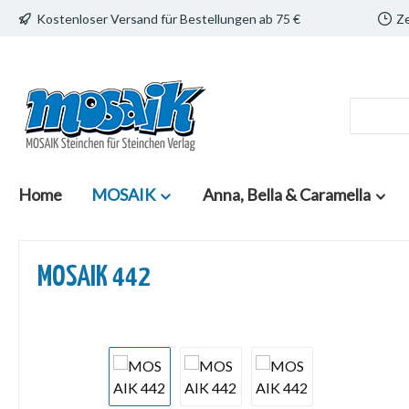
Kostenloser Versand für Bestellungen ab 75 €
Ze
 Hauptinhalt springen
Zur Suche springen
Zur Hauptnavigation springen
Home
MOSAIK
Anna, Bella & Caramella
MOSAIK 442
Bildergalerie überspringen