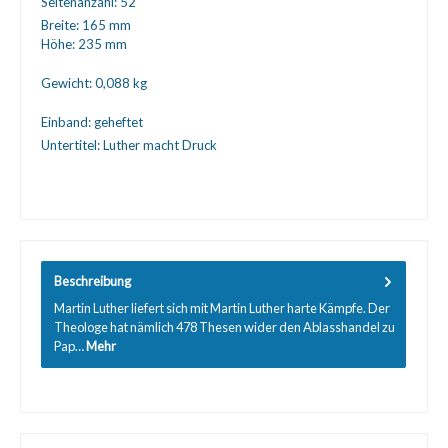
Seitenanzahl:
52
Breite:
165 mm
Höhe:
235 mm
Gewicht:
0,088 kg
Einband:
geheftet
Untertitel:
Luther macht Druck
Beschreibung
Martin Luther liefert sich mit Martin Luther harte Kämpfe. Der
Theologe hat nämlich 478 Thesen wider den Ablasshandel zu
Pap…
Mehr