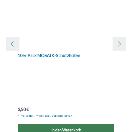
10er Pack MOSAIK-Schutzhüllen
Regulärer Preis:
3,50 €
* Preise inkl. MwSt. zzgl. Versandkosten
In den Warenkorb