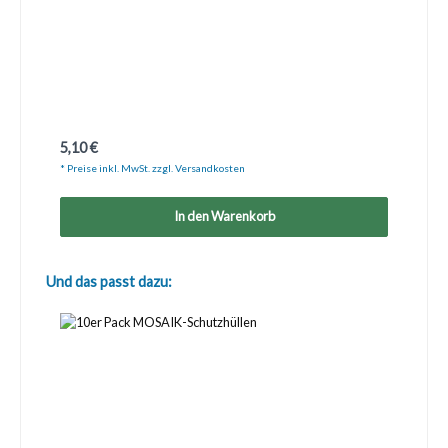
Regulärer Preis:
5,10 €
* Preise inkl. MwSt. zzgl. Versandkosten
In den Warenkorb
Produktgalerie überspringen
Und das passt dazu: