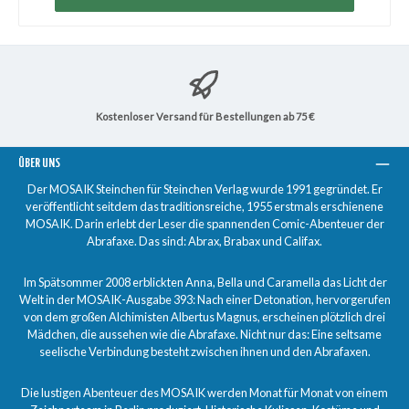
Kostenloser Versand für Bestellungen ab 75 €
ÜBER UNS
Der MOSAIK Steinchen für Steinchen Verlag wurde 1991 gegründet. Er
veröffentlicht seitdem das traditionsreiche, 1955 erstmals erschienene
MOSAIK. Darin erlebt der Leser die spannenden Comic-Abenteuer der
Abrafaxe. Das sind: Abrax, Brabax und Califax.
Im Spätsommer 2008 erblickten Anna, Bella und Caramella das Licht der
Welt in der MOSAIK-Ausgabe 393: Nach einer Detonation, hervorgerufen
von dem großen Alchimisten Albertus Magnus, erscheinen plötzlich drei
Mädchen, die aussehen wie die Abrafaxe. Nicht nur das: Eine seltsame
seelische Verbindung besteht zwischen ihnen und den Abrafaxen.
Die lustigen Abenteuer des MOSAIK werden Monat für Monat von einem