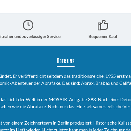
 sich
eingesperrt. Warum sie das
wer am En
hten
macht, ob den beiden die
Dampfer is
korb
In den Warenkorb
In 
om Baden
Flucht am Ende doch gelingt,
MOSAIK 5
ks
welche Überraschung die
geht, was
Abrafaxe auf der Insel
ueen Emma
Kerawara erleben und wer
 man sich
Pitipak den Spaß am Baden
itnaher und zuverlässiger Service
Bequemer Kauf
k-Duk
verdirbt, das erfahrt ihr im
r im
MOSAIK 534.
ÜBER UNS
det. Er veröffentlicht seitdem das traditionsreiche, 1955 erstma
omic-Abenteuer der Abrafaxe. Das sind: Abrax, Brabax und Califa
das Licht der Welt in der MOSAIK-Ausgabe 393: Nach einer Deto
sehen wie die Abrafaxe. Nicht nur das: Eine seltsame seelische V
n einem Zeichnerteam in Berlin produziert. Historische Kulisse
zt im Heft wieder. Nicht zuletzt kann man in jeder Zeichnung den