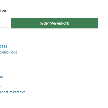
erbar
: Gib den gewünschten Wert ein oder benutze die Schaltflächen um die 
In den Warenkorb
2536
3-8857-536
kg
et
andet im Paradies