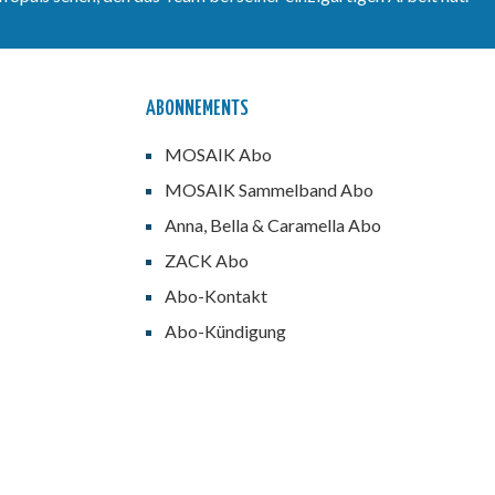
teilhaben an ihren Erlebnissen
als Kulturerben verborgener
Schätze.Wir alle sind
Kulturerben und viele Schätze
wollen in unserer
Nachbarschaft entdeckt,
ABONNEMENTS
bewahrt, vermittelt und mit
uns allen geteilt werden. Viel
MOSAIK Abo
Spaß dabei!
MOSAIK Sammelband Abo
Anna, Bella & Caramella Abo
ZACK Abo
Abo-Kontakt
Abo-Kündigung