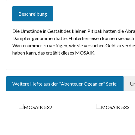
Beschreibung
Die Umstände in Gestalt des kleinen Pitipak hatten die Abraf
Dampfer genommen hatte. Hinterherreisen können sie auch ni
Wartenummer zu verfügen, wie sie versuchen Geld zu verdie
haben kann, das erzählt dieses MOSAIK.
Weitere Hefte aus der "Abenteuer Ozeanien" Serie:
Un
Produktgalerie überspringen