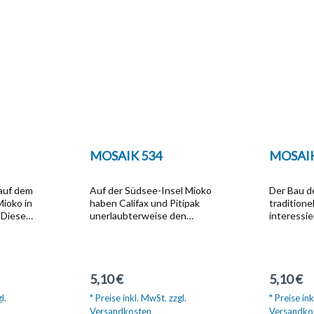
MOSAIK 534
MOSAIK
 auf dem
Auf der Südsee-Insel Mioko
Der Bau d
Mioko in
haben Califax und Pitipak
traditione
 Diese
unerlaubterweise den
interessi
it
geheimen Versammlungsplatz
es gelang 
schen
des Duk-Duk-Kultes besucht
überzeuge
und sind dabei entdeckt
Abrax bei
Queen
worden. Abrax und Brabax, die
mithelfen
Regulärer Preis:
Reguläre
5,10 €
5,10 €
neue
ihren Kameraden verzweifelt
Geheimnis
axe,
vermissen, werden von Queen
spielen, w
l.
* Preise inkl. MwSt. zzgl.
* Preise ink
rer
Emma in den Taifunkeller
keinen Fal
Versandkosten
Versandko