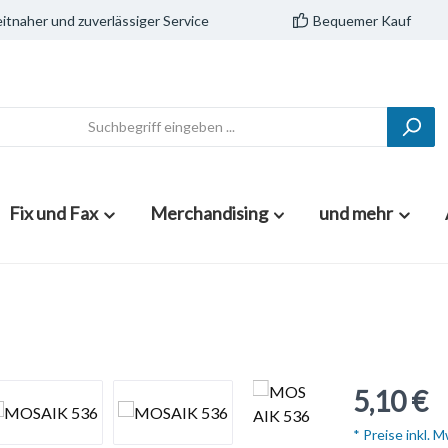
itnaher und zuverlässiger Service
Bequemer Kauf
Fix und Fax
Merchandising
und mehr
5,10 €
* Preise inkl. 