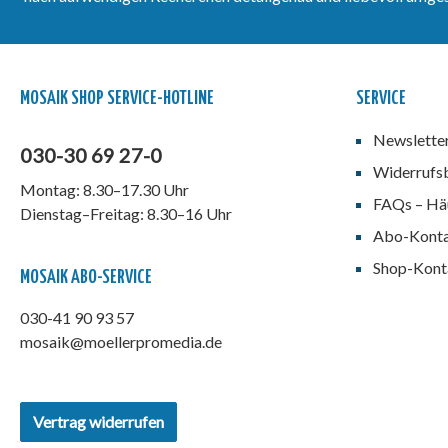
Veränderungen das Leben in
der Südsee in jener Zeit
nimmt.
MOSAIK SHOP SERVICE-HOTLINE
SERVICE
Newslette
030-30 69 27-0
Widerrufs
Montag: 8.30–17.30 Uhr
FAQs – Häu
Dienstag–Freitag: 8.30–16 Uhr
Abo-Kont
Shop-Kont
MOSAIK ABO-SERVICE
030-41 90 93 57
mosaik@moellerpromedia.de
Vertrag widerrufen