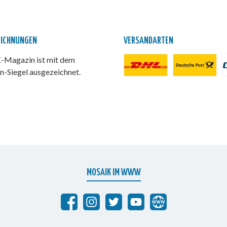
EICHNUNGEN
VERSANDARTEN
Magazin ist mit dem
n-Siegel ausgezeichnet.
DHL Paket
Deutsche Post
P
MOSAIK IM WWW
Abrafaxe auf Facebook
MOSAIK auf Instagram
MOSAIK auf Twitter
MOSAIK auf YouTube
abrafaxe.com