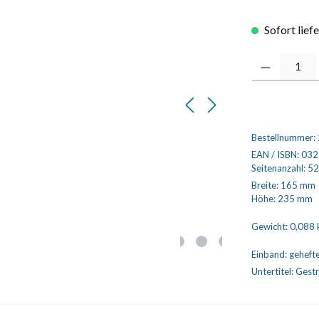
Sofort lief
Produkt Anzahl
Bestellnummer:
EAN / ISBN:
032
Seitenanzahl:
52
Breite:
165 mm
Höhe:
235 mm
Gewicht:
0,088 
Einband:
geheft
Untertitel:
Gestr