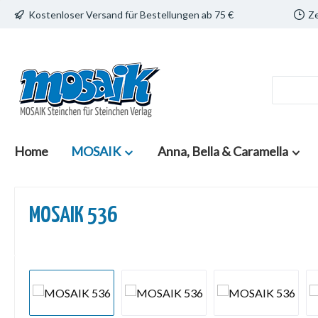
Kostenloser Versand für Bestellungen ab 75 €
Ze
 Hauptinhalt springen
Zur Suche springen
Zur Hauptnavigation springen
Home
MOSAIK
Anna, Bella & Caramella
MOSAIK 536
Bildergalerie überspringen