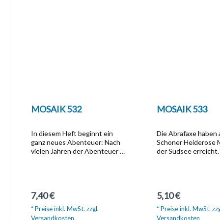
MOSAIK 532
MOSAIK 533
In diesem Heft beginnt ein
Die Abrafaxe haben
ganz neues Abenteuer: Nach
Schoner Heiderose 
vielen Jahren der Abenteuer in
der Südsee erreicht.
den nördlichen Hemisphären
Insel gehört zwar se
hat es die Abrafaxe nun
neuestem zum deut
buchstäblich ans andere Ende
Kaiserreich, größter
der Welt verschlagen  in die
Landeigner ist aber 
Regulärer Preis:
Regulärer Preis:
7,40 €
5,10 €
geheimnisvolle Welt der
Emma. Pitipak, der 
Südsee. Hier leben die
Schützling der Abraf
* Preise inkl. MwSt. zzgl.
* Preise inkl. MwSt. zzg
Menschen in kleinen
erweist sich als wah
Versandkosten
Versandkosten