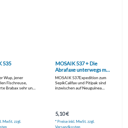
 535
MOSAIK 537 + Die
Abrafaxe unterwegs mit
Karl Friedrich Schinkel
er Wup, jener
MOSAIK 537Expedition zum
llen Fischreuse,
SepikCalifax und Pitipak sind
erte Brabax sehr und
inzwischen auf Neuguinea
ihm, die Fischer zu
gelandet, weil sie den falschen
n, dass er und
Dampfer bestiegen haben. In
 der Konstruktion
der dortigen deutschen
 durften. Welche
Siedlung Stephansort machen
r Preis:
Regulärer Preis:
5,10 €
se dabei eine Rolle
sie in der Ochsenbahn neue
arum Pitipak auf
Bekanntschaften und schon
l. MwSt. zzgl.
* Preise inkl. MwSt. zzgl.
l dabei sein darf und
winken neue Abenteuer. So
sten
Versandkosten