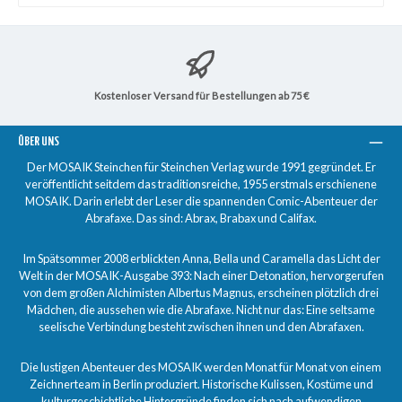
Kostenloser Versand für Bestellungen ab 75 €
ÜBER UNS
Der MOSAIK Steinchen für Steinchen Verlag wurde 1991 gegründet. Er
veröffentlicht seitdem das traditionsreiche, 1955 erstmals erschienene
MOSAIK. Darin erlebt der Leser die spannenden Comic-Abenteuer der
Abrafaxe. Das sind: Abrax, Brabax und Califax.
Im Spätsommer 2008 erblickten Anna, Bella und Caramella das Licht der
Welt in der MOSAIK-Ausgabe 393: Nach einer Detonation, hervorgerufen
von dem großen Alchimisten Albertus Magnus, erscheinen plötzlich drei
Mädchen, die aussehen wie die Abrafaxe. Nicht nur das: Eine seltsame
seelische Verbindung besteht zwischen ihnen und den Abrafaxen.
Die lustigen Abenteuer des MOSAIK werden Monat für Monat von einem
Zeichnerteam in Berlin produziert. Historische Kulissen, Kostüme und
kulturgeschichtliche Hintergründe finden sich nach aufwendigen