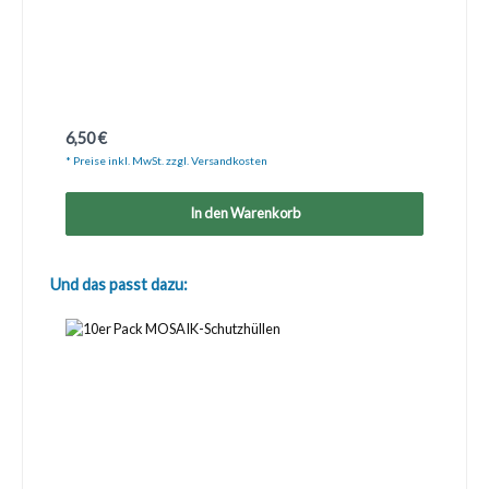
Regulärer Preis:
6,50 €
* Preise inkl. MwSt. zzgl. Versandkosten
In den Warenkorb
Produktgalerie überspringen
Und das passt dazu: