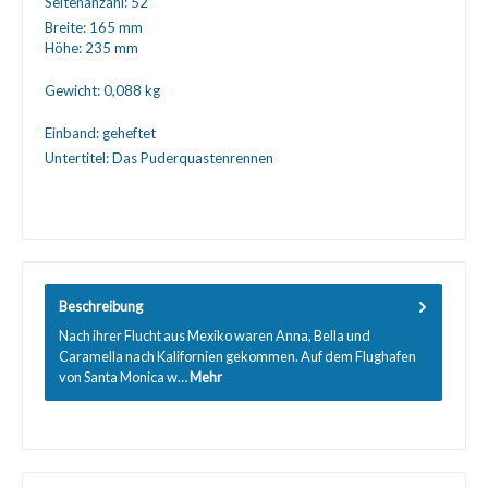
Seitenanzahl:
52
Breite:
165 mm
Höhe:
235 mm
Gewicht:
0,088 kg
Einband:
geheftet
Untertitel:
Das Puderquastenrennen
Beschreibung
Nach ihrer Flucht aus Mexiko waren Anna, Bella und
Caramella nach Kalifornien gekommen. Auf dem Flughafen
von Santa Monica w…
Mehr