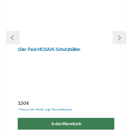
10er Pack MOSAIK-Schutzhüllen
Regulärer Preis:
3,50 €
* Preise inkl. MwSt. zzgl. Versandkosten
In den Warenkorb