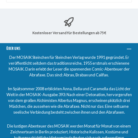
Kostenloser Versand für Bestellungen ab 75 €
ÜBER UNS
Der MOSAIK Steinchen für Steinchen Verlag wurde 1991 gegründet. Er
veröffentlicht seitdem das traditionsreiche, 1955 erstmals erschienene
MOSAIK. Darin erlebt der Leser die spannenden Comic-Abenteuer der
Abrafaxe. Das sind: Abrax, Brabax und Califax.
Im Spätsommer 2008 erblickten Anna, Bella und Caramella das Licht der
Welt in der MOSAIK-Ausgabe 393: Nach einer Detonation, hervorgerufen
von dem großen Alchimisten Albertus Magnus, erscheinen plötzlich drei
Mädchen, die aussehen wie die Abrafaxe. Nicht nur das: Eine seltsame
seelische Verbindung besteht zwischen ihnen und den Abrafaxen.
Die lustigen Abenteuer des MOSAIK werden Monat für Monat von einem
Zeichnerteam in Berlin produziert. Historische Kulissen, Kostüme und
kulturgeschichtliche Hintergründe finden sich nach aufwendigen