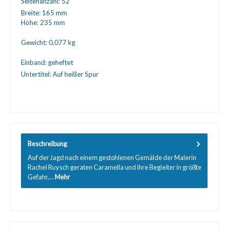
Seitenanzahl:
52
Breite:
165 mm
Höhe:
235 mm
Gewicht:
0,077 kg
Einband:
geheftet
Untertitel:
Auf heißer Spur
Beschreibung
Auf der Jagd nach einem gestohlenen Gemälde der Malerin
Rachel Ruysch geraten Caramella und ihre Begleiter in größte
Gefahr,…
Mehr