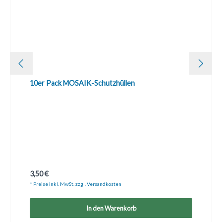
10er Pack MOSAIK-Schutzhüllen
Regulärer Preis:
3,50 €
* Preise inkl. MwSt. zzgl. Versandkosten
In den Warenkorb