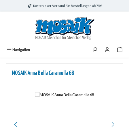
Zum Hauptinhalt springen
Kostenloser Versand für Bestellungen ab 75 €
Navigation
MOSAIK Anna Bella Caramella 68
Bildergalerie überspringen