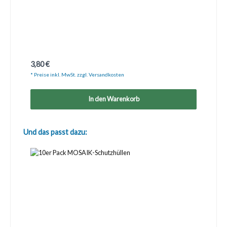
Regulärer Preis:
3,80 €
* Preise inkl. MwSt. zzgl. Versandkosten
In den Warenkorb
Produktgalerie überspringen
Und das passt dazu: