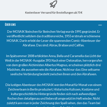
Kostenloser Versand für Bestellungen ab 75 €
ÜBER UNS
Der MOSAIK Steinchen für Steinchen Verlag wurde 1991 gegründet. Er
veröffentlicht seitdem das traditionsreiche, 1955 erstmals erschienene
MOSAIK. Darin erlebt der Leser die spannenden Comic-Abenteuer der
Abrafaxe. Das sind: Abrax, Brabax und Califax.
Im Spätsommer 2008 erblickten Anna, Bella und Caramella das Licht der
Welt in der MOSAIK-Ausgabe 393: Nach einer Detonation, hervorgerufen
von dem großen Alchimisten Albertus Magnus, erscheinen plötzlich drei
Mädchen, die aussehen wie die Abrafaxe. Nicht nur das: Eine seltsame
seelische Verbindung besteht zwischen ihnen und den Abrafaxen.
Die lustigen Abenteuer des MOSAIK werden Monat für Monat von einem
Zeichnerteam in Berlin produziert. Historische Kulissen, Kostüme und
kulturgeschichtliche Hintergründe finden sich nach aufwendigen
Recherchen detailgenau und liebevoll umgesetzt im Heft wieder. Nicht
zuletzt kann man in jeder Zeichnung den Spaß sehen, den das Team bei