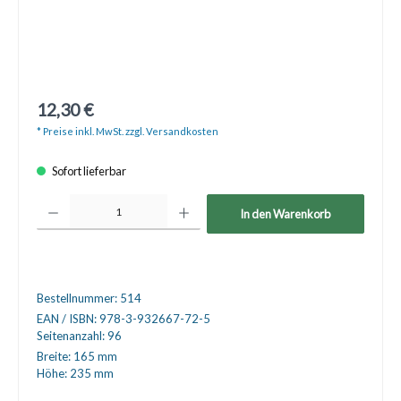
12,30 €
* Preise inkl. MwSt. zzgl. Versandkosten
Sofort lieferbar
Produkt Anzahl: Gib den gewünschten Wert ein oder benutze die Schaltfläche
In den Warenkorb
Bestellnummer:
514
EAN / ISBN:
978-3-932667-72-5
Seitenanzahl:
96
Breite:
165 mm
Höhe:
235 mm