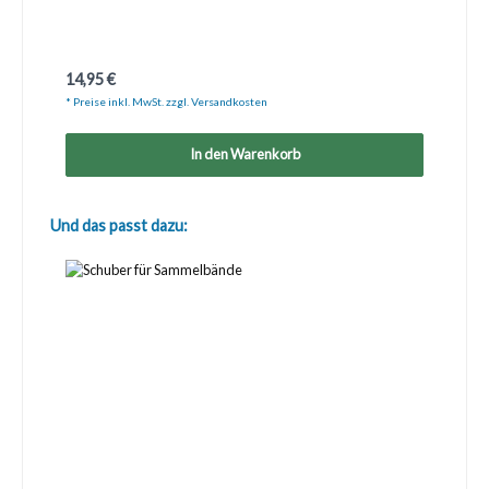
Regulärer Preis:
14,95 €
* Preise inkl. MwSt. zzgl. Versandkosten
In den Warenkorb
Produktgalerie überspringen
Und das passt dazu: