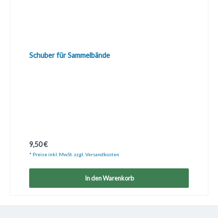
Schuber für Sammelbände
Regulärer Preis:
9,50 €
* Preise inkl. MwSt. zzgl. Versandkosten
In den Warenkorb