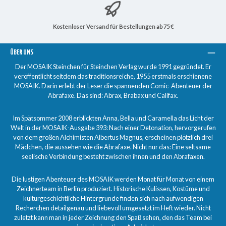
Kostenloser Versand für Bestellungen ab 75 €
ÜBER UNS
Der MOSAIK Steinchen für Steinchen Verlag wurde 1991 gegründet. Er
veröffentlicht seitdem das traditionsreiche, 1955 erstmals erschienene
MOSAIK. Darin erlebt der Leser die spannenden Comic-Abenteuer der
Abrafaxe. Das sind: Abrax, Brabax und Califax.
Im Spätsommer 2008 erblickten Anna, Bella und Caramella das Licht der
Welt in der MOSAIK-Ausgabe 393: Nach einer Detonation, hervorgerufen
von dem großen Alchimisten Albertus Magnus, erscheinen plötzlich drei
Mädchen, die aussehen wie die Abrafaxe. Nicht nur das: Eine seltsame
seelische Verbindung besteht zwischen ihnen und den Abrafaxen.
Die lustigen Abenteuer des MOSAIK werden Monat für Monat von einem
Zeichnerteam in Berlin produziert. Historische Kulissen, Kostüme und
kulturgeschichtliche Hintergründe finden sich nach aufwendigen
Recherchen detailgenau und liebevoll umgesetzt im Heft wieder. Nicht
zuletzt kann man in jeder Zeichnung den Spaß sehen, den das Team bei