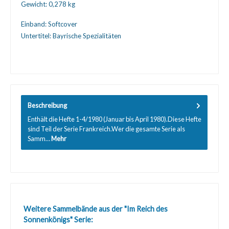
Gewicht:
0,278 kg
Einband:
Softcover
Untertitel:
Bayrische Spezialitäten
Beschreibung
Enthält die Hefte 1-4/1980 (Januar bis April 1980).Diese Hefte
sind Teil der Serie Frankreich.Wer die gesamte Serie als
Samm…
Mehr
Produktgalerie überspringen
Weitere Sammelbände aus der "Im Reich des
Sonnenkönigs" Serie: