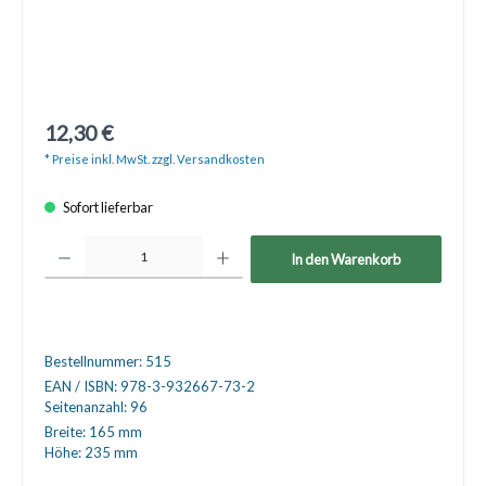
12,30 €
* Preise inkl. MwSt. zzgl. Versandkosten
Sofort lieferbar
Produkt Anzahl: Gib den gewünschten Wert ein oder benutze die Schaltfläche
In den Warenkorb
Bestellnummer:
515
EAN / ISBN:
978-3-932667-73-2
Seitenanzahl:
96
Breite:
165 mm
Höhe:
235 mm