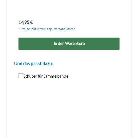
Regulärer Preis:
14,95 €
* Preise inkl. MwSt. zzgl. Versandkosten
In den Warenkorb
Produktgalerie überspringen
Und das passt dazu: