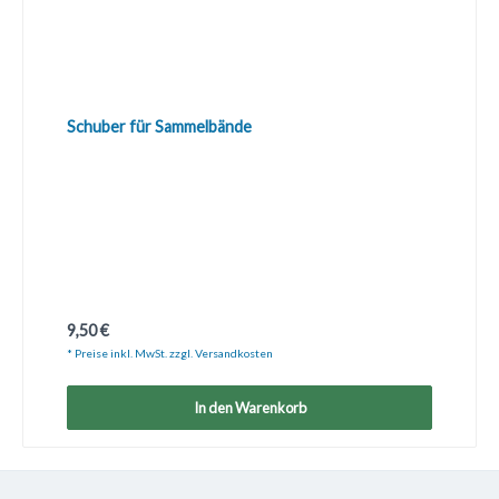
Schuber für Sammelbände
Regulärer Preis:
9,50 €
* Preise inkl. MwSt. zzgl. Versandkosten
In den Warenkorb