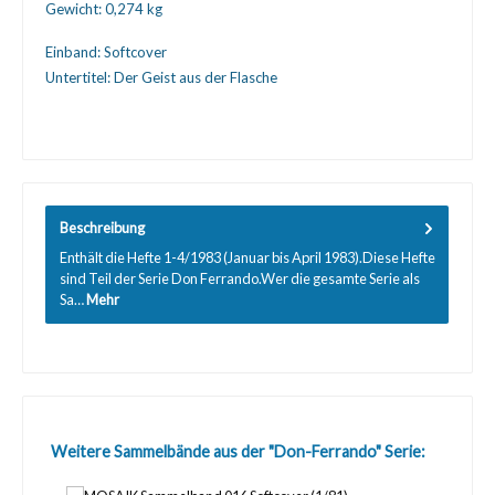
Gewicht:
0,274 kg
Einband:
Softcover
Untertitel:
Der Geist aus der Flasche
Beschreibung
Enthält die Hefte 1-4/1983 (Januar bis April 1983).Diese Hefte
sind Teil der Serie Don Ferrando.Wer die gesamte Serie als
Sa…
Mehr
Produktgalerie überspringen
Weitere Sammelbände aus der "Don-Ferrando" Serie: