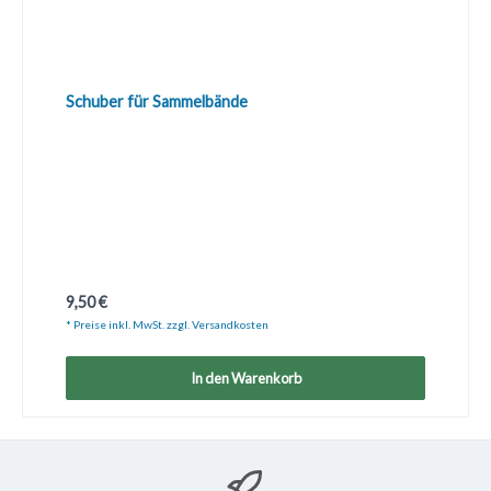
Schuber für Sammelbände
Regulärer Preis:
9,50 €
* Preise inkl. MwSt. zzgl. Versandkosten
In den Warenkorb