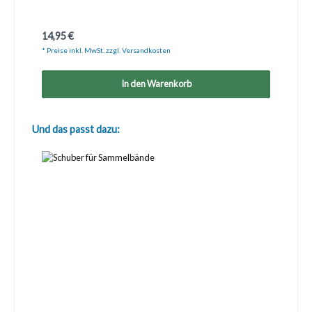
Regulärer Preis:
14,95 €
* Preise inkl. MwSt. zzgl. Versandkosten
In den Warenkorb
Produktgalerie überspringen
Und das passt dazu: