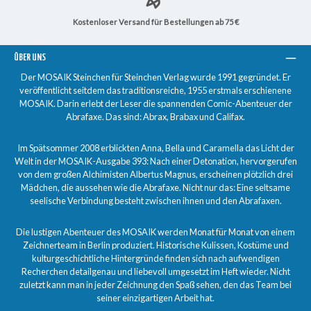
Kostenloser Versand für Bestellungen ab 75 €
ÜBER UNS
Der MOSAIK Steinchen für Steinchen Verlag wurde 1991 gegründet. Er
veröffentlicht seitdem das traditionsreiche, 1955 erstmals erschienene
MOSAIK. Darin erlebt der Leser die spannenden Comic-Abenteuer der
Abrafaxe. Das sind: Abrax, Brabax und Califax.
Im Spätsommer 2008 erblickten Anna, Bella und Caramella das Licht der
Welt in der MOSAIK-Ausgabe 393: Nach einer Detonation, hervorgerufen
von dem großen Alchimisten Albertus Magnus, erscheinen plötzlich drei
Mädchen, die aussehen wie die Abrafaxe. Nicht nur das: Eine seltsame
seelische Verbindung besteht zwischen ihnen und den Abrafaxen.
Die lustigen Abenteuer des MOSAIK werden Monat für Monat von einem
Zeichnerteam in Berlin produziert. Historische Kulissen, Kostüme und
kulturgeschichtliche Hintergründe finden sich nach aufwendigen
Recherchen detailgenau und liebevoll umgesetzt im Heft wieder. Nicht
zuletzt kann man in jeder Zeichnung den Spaß sehen, den das Team bei
seiner einzigartigen Arbeit hat.