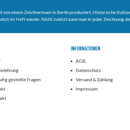
n einem Zeichnerteam in Berlin produziert. Historische Kulisse
zt im Heft wieder. Nicht zuletzt kann man in jeder Zeichnung den
INFORMATIONEN
r
AGB
belehrung
Datenschutz
fig gestellte Fragen
Versand & Zahlung
akt
Impressum
akt