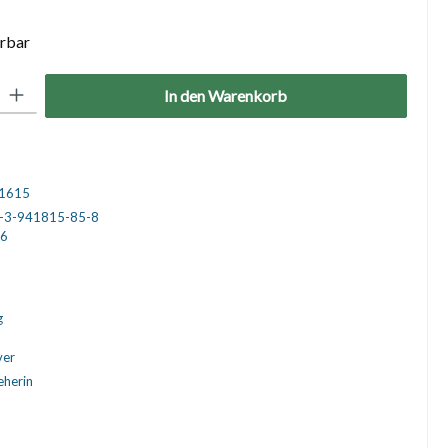
erbar
: Gib den gewünschten Wert ein oder benutze die Schaltflächen um die 
In den Warenkorb
1615
-3-941815-85-8
6
g
ver
eherin