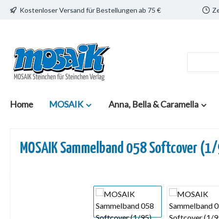
Kostenloser Versand für Bestellungen ab 75 €
Ze
 Hauptinhalt springen
Zur Suche springen
Zur Hauptnavigation springen
Home
MOSAIK
Anna, Bella & Caramella
MOSAIK Sammelband 058 Softcover (1
Bildergalerie überspringen