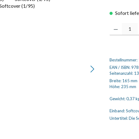
Sofort lief
Produkt Anzahl
Bestellnummer:
EAN / ISBN:
978
Seitenanzahl:
13
Breite:
165 mm
Höhe:
235 mm
Gewicht:
0,37 k
Einband:
Softco
Untertitel:
Die S