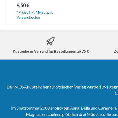
Umfang). Natürlich können Sie
Regulärer Preis:
9,50 €
die Schuber auch zum
Sammeln der MOSAIK-Hefte
* Preise inkl. MwSt. zzgl.
(17 Hefte passen in einen
Versandkosten
Schuber) verwenden. Ein Muss
für jeden Sammler!Maße: 169
In den Warenkorb
x 59 x 243 mmMaterial: 1,5 mm
starker Karton, kaschiert
Kostenloser Versand für Bestellungen ab 75 €
Ze
Der MOSAIK Steinchen für Steinchen Verlag wurde 1991 gegrün
C
Im Spätsommer 2008 erblickten Anna, Bella und Caramella 
Magnus, erscheinen plötzlich drei Mädchen, die aus