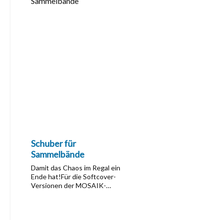
Schuber für
Sammelbände
Damit das Chaos im Regal ein
Ende hat!Für die Softcover-
Versionen der MOSAIK-
Sammelbände gibt es den
original Schuber für je fünf bis
sieben Ausgaben (je nach