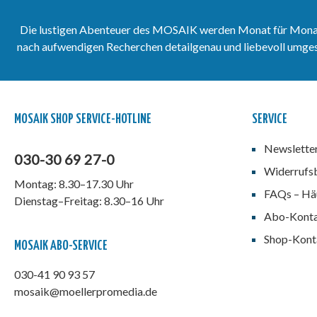
Die lustigen Abenteuer des MOSAIK werden Monat für Monat vo
nach aufwendigen Recherchen detailgenau und liebevoll umgeset
MOSAIK SHOP SERVICE-HOTLINE
SERVICE
Newslette
030-30 69 27-0
Widerrufs
Montag: 8.30–17.30 Uhr
FAQs – Häu
Dienstag–Freitag: 8.30–16 Uhr
Abo-Kont
Shop-Kont
MOSAIK ABO-SERVICE
030-41 90 93 57
mosaik@moellerpromedia.de