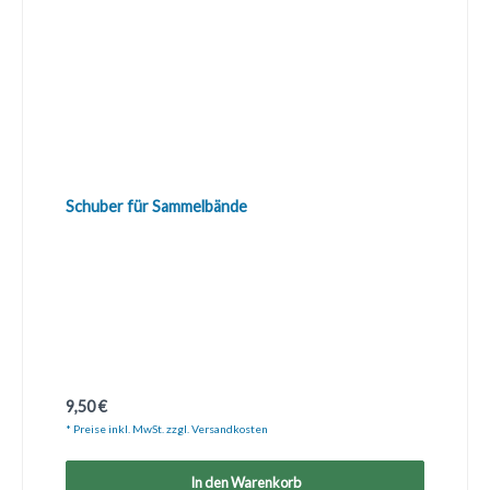
Schuber für Sammelbände
Regulärer Preis:
9,50 €
* Preise inkl. MwSt. zzgl. Versandkosten
In den Warenkorb