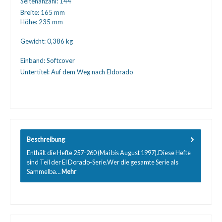
Seitenanzahl:
144
Breite:
165 mm
Höhe:
235 mm
Gewicht:
0,386 kg
Einband:
Softcover
Untertitel:
Auf dem Weg nach Eldorado
Beschreibung
Enthält die Hefte 257-260 (Mai bis August 1997).Diese Hefte
sind Teil der El Dorado-Serie.Wer die gesamte Serie als
Sammelba…
Mehr