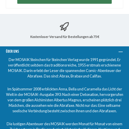
Kostenloser Versand für Bestellungen ab 75 €
ÜBER UNS
Der MOSAIK Steinchen für Steinchen Verlag wurde 1991 gegründet. Er
veröffentlicht seitdem das traditionsreiche, 1955 erstmals erschienene
MOSAIK. Darin erlebt der Leser die spannenden Comic-Abenteuer der
Abrafaxe. Das sind: Abrax, Brabax und Califax.
Im Spätsommer 2008 erblickten Anna, Bella und Caramella das Licht der
Welt in der MOSAIK-Ausgabe 393: Nach einer Detonation, hervorgerufen
von dem großen Alchimisten Albertus Magnus, erscheinen plötzlich drei
Mädchen, die aussehen wie die Abrafaxe. Nicht nur das: Eine seltsame
seelische Verbindung besteht zwischen ihnen und den Abrafaxen.
Die lustigen Abenteuer des MOSAIK werden Monat für Monat von einem