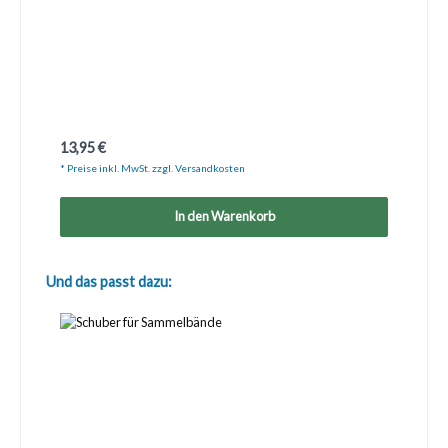
Regulärer Preis:
13,95 €
* Preise inkl. MwSt. zzgl. Versandkosten
In den Warenkorb
Produktgalerie überspringen
Und das passt dazu: