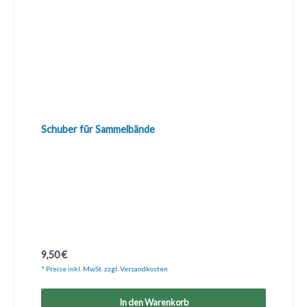
Schuber für Sammelbände
Regulärer Preis:
9,50 €
* Preise inkl. MwSt. zzgl. Versandkosten
In den Warenkorb