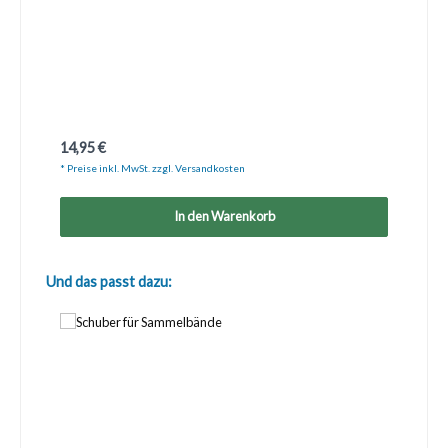
Regulärer Preis:
14,95 €
* Preise inkl. MwSt. zzgl. Versandkosten
In den Warenkorb
Produktgalerie überspringen
Und das passt dazu: