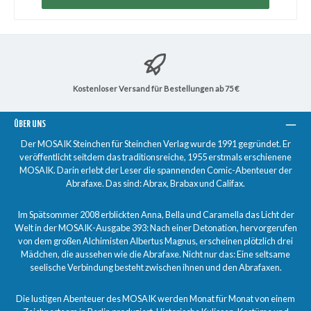
Kostenloser Versand für Bestellungen ab 75 €
ÜBER UNS
Der MOSAIK Steinchen für Steinchen Verlag wurde 1991 gegründet. Er
veröffentlicht seitdem das traditionsreiche, 1955 erstmals erschienene
MOSAIK. Darin erlebt der Leser die spannenden Comic-Abenteuer der
Abrafaxe. Das sind: Abrax, Brabax und Califax.
Im Spätsommer 2008 erblickten Anna, Bella und Caramella das Licht der
Welt in der MOSAIK-Ausgabe 393: Nach einer Detonation, hervorgerufen
von dem großen Alchimisten Albertus Magnus, erscheinen plötzlich drei
Mädchen, die aussehen wie die Abrafaxe. Nicht nur das: Eine seltsame
seelische Verbindung besteht zwischen ihnen und den Abrafaxen.
Die lustigen Abenteuer des MOSAIK werden Monat für Monat von einem