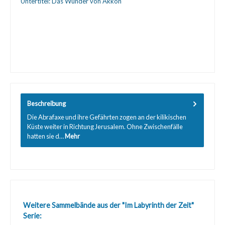
Untertitel:
Das Wunder von Akkon
Beschreibung
Die Abrafaxe und ihre Gefährten zogen an der kilikischen
Küste weiter in Richtung Jerusalem. Ohne Zwischenfälle
hatten sie d…
Mehr
Produktgalerie überspringen
Weitere Sammelbände aus der "Im Labyrinth der Zeit"
Serie: