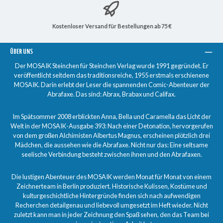
Kostenloser Versand für Bestellungen ab 75 €
ÜBER UNS
Der MOSAIK Steinchen für Steinchen Verlag wurde 1991 gegründet. Er
veröffentlicht seitdem das traditionsreiche, 1955 erstmals erschienene
MOSAIK. Darin erlebt der Leser die spannenden Comic-Abenteuer der
Abrafaxe. Das sind: Abrax, Brabax und Califax.
Im Spätsommer 2008 erblickten Anna, Bella und Caramella das Licht der
Welt in der MOSAIK-Ausgabe 393: Nach einer Detonation, hervorgerufen
von dem großen Alchimisten Albertus Magnus, erscheinen plötzlich drei
Mädchen, die aussehen wie die Abrafaxe. Nicht nur das: Eine seltsame
seelische Verbindung besteht zwischen ihnen und den Abrafaxen.
Die lustigen Abenteuer des MOSAIK werden Monat für Monat von einem
Zeichnerteam in Berlin produziert. Historische Kulissen, Kostüme und
kulturgeschichtliche Hintergründe finden sich nach aufwendigen
Recherchen detailgenau und liebevoll umgesetzt im Heft wieder. Nicht
zuletzt kann man in jeder Zeichnung den Spaß sehen, den das Team bei