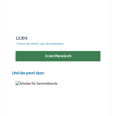
Regulärer Preis:
13,30 €
* Preise inkl. MwSt. zzgl. Versandkosten
In den Warenkorb
Produktgalerie überspringen
Und das passt dazu: