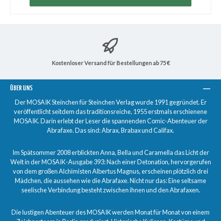
Kostenloser Versand für Bestellungen ab 75 €
ÜBER UNS
Der MOSAIK Steinchen für Steinchen Verlag wurde 1991 gegründet. Er
veröffentlicht seitdem das traditionsreiche, 1955 erstmals erschienene
MOSAIK. Darin erlebt der Leser die spannenden Comic-Abenteuer der
Abrafaxe. Das sind: Abrax, Brabax und Califax.
Im Spätsommer 2008 erblickten Anna, Bella und Caramella das Licht der
Welt in der MOSAIK-Ausgabe 393: Nach einer Detonation, hervorgerufen
von dem großen Alchimisten Albertus Magnus, erscheinen plötzlich drei
Mädchen, die aussehen wie die Abrafaxe. Nicht nur das: Eine seltsame
seelische Verbindung besteht zwischen ihnen und den Abrafaxen.
Die lustigen Abenteuer des MOSAIK werden Monat für Monat von einem