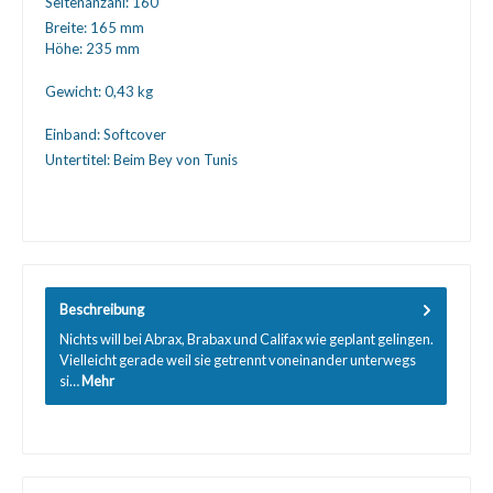
Seitenanzahl:
160
Breite:
165 mm
Höhe:
235 mm
Gewicht:
0,43 kg
Einband:
Softcover
Untertitel:
Beim Bey von Tunis
Beschreibung
Nichts will bei Abrax, Brabax und Califax wie geplant gelingen.
Vielleicht gerade weil sie getrennt voneinander unterwegs
si…
Mehr