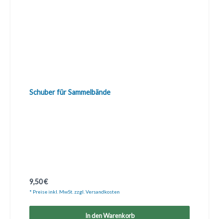
Schuber für Sammelbände
Regulärer Preis:
9,50 €
* Preise inkl. MwSt. zzgl. Versandkosten
In den Warenkorb