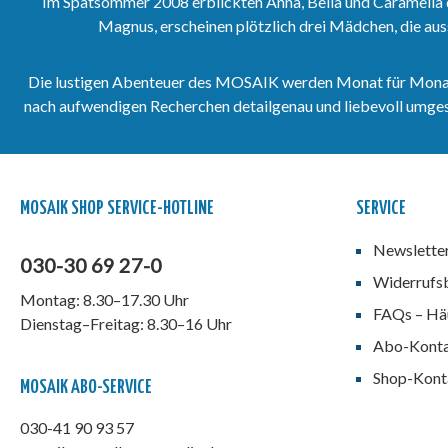
Im Spätsommer 2008 erblickten Anna, Bella und Caramella 
Umsegelung Australiens.Wer
Malergenie  Ferdina
Magnus, erscheinen plötzlich drei Mädchen, die aus
die gesamte Serie Die erste
TitelskizzenEnthält 
Umsegelung Australiens als
437-440 (Mai bis Au
Sammelband erwerben
2012).Diese Hefte si
möchte, bestellt die
der Serie Die erste
Die lustigen Abenteuer des MOSAIK werden Monat für Monat vo
Sammelbände 108 bis 112.
Umsegelung Austral
nach aufwendigen Recherchen detailgenau und liebevoll umgeset
die gesamte Serie Di
Umsegelung Australi
Sammelband erwerb
möchte, bestellt die
Sammelbände 108 bi
112.Limitiert auf 66
MOSAIK SHOP SERVICE-HOTLINE
SERVICE
Exemplare. Zusätzlic
jeder Sammelband e
Newslette
Sally Lin handsignie
030-30 69 27-0
nummerierte Druckgr
Widerrufs
Montag: 8.30–17.30 Uhr
FAQs – Häu
Dienstag–Freitag: 8.30–16 Uhr
Abo-Kont
Shop-Kont
MOSAIK ABO-SERVICE
030-41 90 93 57