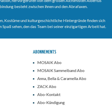
nation, hervorgerufen von dem großen Alchimisten Albertus
lt die Hefte 445-448
erbindung besteht zwischen ihnen und den Abrafaxen.
s April 2013).
auf 666 Exemplare.
 enthält jeder
d eine von Ulrich
n, Kostüme und kulturgeschichtliche Hintergründe finden sich
handsignierte und
 Spaß sehen, den das Team bei seiner einzigartigen Arbeit hat.
rte
ik.Diese Hefte sind
erien Die erste
g Australiens und
ach Sinclairs
r die gesamte Serie
ABONNEMENTS
 Umsegelung
ns als Sammelband
MOSAIK Abo
möchte, bestellt die
de 108 bis 112.Wer
MOSAIK Sammelband Abo
te Serie Die Jagd
Anna, Bella & Caramella Abo
airs Schatz als
nd erwerben
ZACK Abo
stellt die
de 112 bis 115.
Abo-Kontakt
Abo-Kündigung