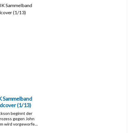
 Sammelband
dcover (1/13)
ackson beginnt der
rozess gegen John
Ihm wird vorgeworfen,
l des Gouverneurs