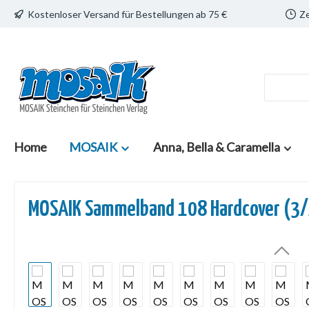
Kostenloser Versand für Bestellungen ab 75 €
Ze
 Hauptinhalt springen
Zur Suche springen
Zur Hauptnavigation springen
Home
MOSAIK
Anna, Bella & Caramella
MOSAIK Sammelband 108 Hardcover (3
Bildergalerie überspringen