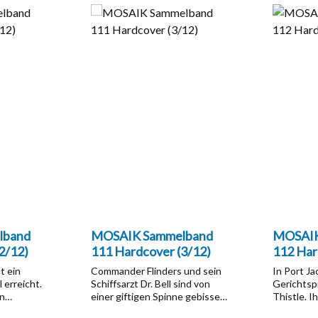
lband
MOSAIK Sammelband
MOSAIK
2/12)
111 Hardcover (3/12)
112 Har
t ein
Commander Flinders und sein
In Port J
 erreicht.
Schiffsarzt Dr. Bell sind von
Gerichtsp
ln
einer giftigen Spinne gebissen
Thistle. 
eigentlich
worden und in tiefe Ohnmacht
das Siege