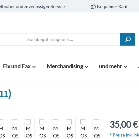
itnaher und zuverlässiger Service
Bequemer Kauf
Fix und Fax
Merchandising
und mehr
/11)
35,00 €
* Preise inkl. 