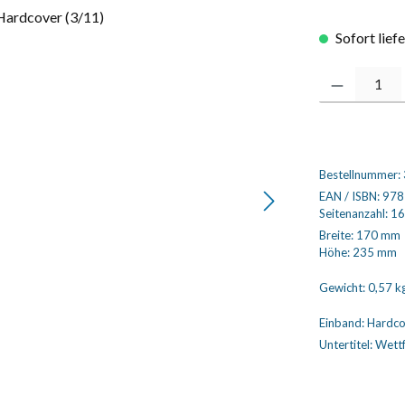
Sofort lief
Produkt Anzahl
Bestellnummer:
EAN / ISBN:
978
Seitenanzahl:
16
Breite:
170 mm
Höhe:
235 mm
Gewicht:
0,57 k
Einband:
Hardco
Untertitel:
Wettf