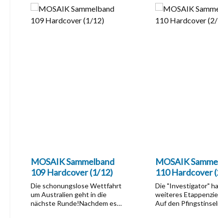
MOSAIK Sammelband
MOSAIK Samme
109 Hardcover (1/12)
110 Hardcover (
Die schonungslose Wettfahrt
Die "Investigator" ha
um Australien geht in die
weiteres Etappenziel
nächste Runde!Nachdem es
Auf den Pfingstinse
den Abrafaxen gelungen ist,
angekommen, sollen 