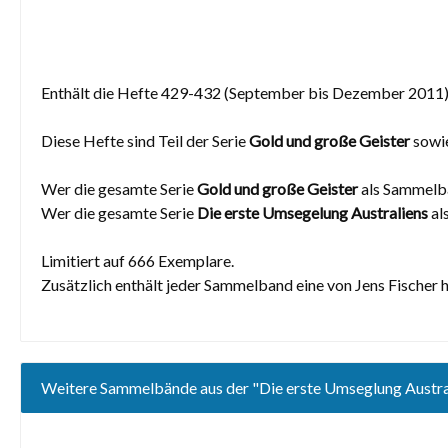
Enthält die Hefte 429-432 (September bis Dezember 2011)
Diese Hefte sind Teil der Serie
Gold und große Geister
sowie
Wer die gesamte Serie
Gold und große Geister
als Sammelba
Wer die gesamte Serie
Die erste Umsegelung Australiens
al
Limitiert auf 666 Exemplare.
Zusätzlich enthält jeder Sammelband eine von Jens Fischer
Weitere Sammelbände aus der "Die erste Umseglung Austral
Produktgalerie überspringen