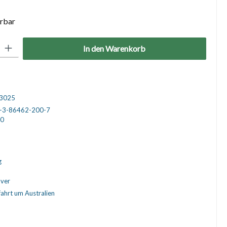
erbar
: Gib den gewünschten Wert ein oder benutze die Schaltflächen um die 
In den Warenkorb
3025
-3-86462-200-7
0
g
ver
ahrt um Australien