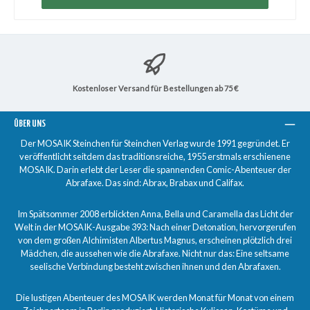
Kostenloser Versand für Bestellungen ab 75 €
ÜBER UNS
Der MOSAIK Steinchen für Steinchen Verlag wurde 1991 gegründet. Er
veröffentlicht seitdem das traditionsreiche, 1955 erstmals erschienene
MOSAIK. Darin erlebt der Leser die spannenden Comic-Abenteuer der
Abrafaxe. Das sind: Abrax, Brabax und Califax.
Im Spätsommer 2008 erblickten Anna, Bella und Caramella das Licht der
Welt in der MOSAIK-Ausgabe 393: Nach einer Detonation, hervorgerufen
von dem großen Alchimisten Albertus Magnus, erscheinen plötzlich drei
Mädchen, die aussehen wie die Abrafaxe. Nicht nur das: Eine seltsame
seelische Verbindung besteht zwischen ihnen und den Abrafaxen.
Die lustigen Abenteuer des MOSAIK werden Monat für Monat von einem