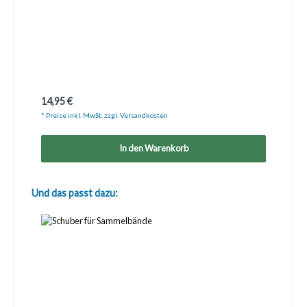
Regulärer Preis:
14,95 €
* Preise inkl. MwSt. zzgl. Versandkosten
In den Warenkorb
Produktgalerie überspringen
Und das passt dazu: