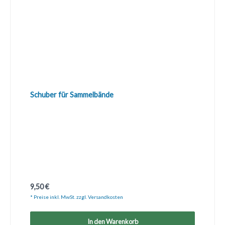
Schuber für Sammelbände
Regulärer Preis:
9,50 €
* Preise inkl. MwSt. zzgl. Versandkosten
In den Warenkorb