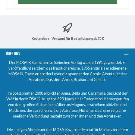
Kostenloser Versand für Bestellungen ab 75 €
ÜBER UNS
Der MOSAIK Steinchen für Steinchen Verlag wurde 1991 gegründet. Er
veröffentlicht seitdem das traditionsreiche, 1955 erstmals erschienene
MOSAIK. Darin erlebt der Leser die spannenden Comic-Abenteuer der
Abrafaxe. Das sind: Abrax, Brabax und Califax.
Im Spätsommer 2008 erblickten Anna, Bella und Caramella das Licht der
Welt in der MOSAIK-Ausgabe 393: Nach einer Detonation, hervorgerufen
von dem großen Alchimisten Albertus Magnus, erscheinen plötzlich drei
Mädchen, die aussehen wie die Abrafaxe. Nicht nur das: Eine seltsame
seelische Verbindung besteht zwischen ihnen und den Abrafaxen.
Die lustigen Abenteuer des MOSAIK werden Monat für Monat von einem