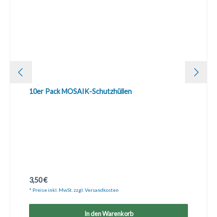
10er Pack MOSAIK-Schutzhüllen
Regulärer Preis:
3,50 €
* Preise inkl. MwSt. zzgl. Versandkosten
In den Warenkorb