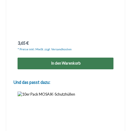
Regulärer Preis:
3,65 €
* Preise inkl. MwSt. zzgl. Versandkosten
In den Warenkorb
Produktgalerie überspringen
Und das passt dazu: