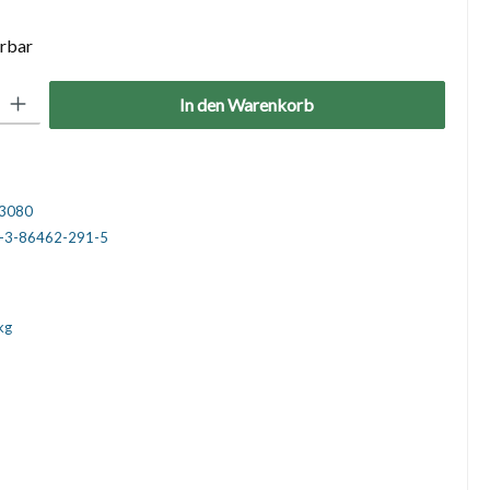
erbar
: Gib den gewünschten Wert ein oder benutze die Schaltflächen um die 
In den Warenkorb
3080
-3-86462-291-5
kg