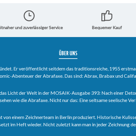
korb
anischen
durchaus
 haben
 in diesem
itnaher und zuverlässiger Service
Bequemer Kauf
h gibt es
 wieder
n
g - mit
Die
ÜBER UNS
lager
det. Er veröffentlicht seitdem das traditionsreiche, 1955 erstma
 der
omic-Abenteuer der Abrafaxe. Das sind: Abrax, Brabax und Califa
efte 536-
vember
nd Teil
das Licht der Welt in der MOSAIK-Ausgabe 393: Nach einer Deto
sehen wie die Abrafaxe. Nicht nur das: Eine seltsame seelische V
esamte
anien als
en
n einem Zeichnerteam in Berlin produziert. Historische Kulisse
s 138.
zt im Heft wieder. Nicht zuletzt kann man in jeder Zeichnung den