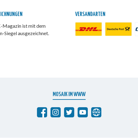
EICHNUNGEN
VERSANDARTEN
Magazin ist mit dem
n-Siegel ausgezeichnet.
DHL Paket
Deutsche Post
P
MOSAIK IM WWW
Abrafaxe auf Facebook
MOSAIK auf Instagram
MOSAIK auf Twitter
MOSAIK auf YouTube
abrafaxe.com