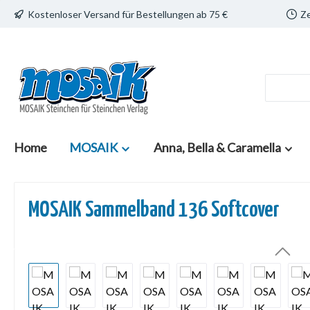
Kostenloser Versand für Bestellungen ab 75 €
Ze
 Hauptinhalt springen
Zur Suche springen
Zur Hauptnavigation springen
Home
MOSAIK
Anna, Bella & Caramella
MOSAIK Sammelband 136 Softcover
Bildergalerie überspringen