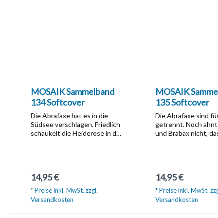
MOSAIK Sammelband
MOSAIK Samme
134 Softcover
135 Softcover
Die Abrafaxe hat es in die
Die Abrafaxe sind fü
Südsee verschlagen. Friedlich
getrennt. Noch ahn
schaukelt die Heiderose in den
und Brabax nicht, das
Wellen vor der Insel Mioko.
um Pitipak nicht zu v
Die Matrosen Piet und Fiet
den falschen Dampf
machen das Beiboot bereit
genommen hatte. W
zum Wassern, denn mit ihm
auf der Südseeinsel
Regulärer Preis:
Regulärer Preis:
14,95 €
14,95 €
sollen der kleine Pitipak und
wichtig ist, über ein
die Abrafaxe ans Ufer
Wartenummer zu verf
* Preise inkl. MwSt. zzgl.
* Preise inkl. MwSt. zzg
gebracht werden. Wie oft
es Abrax gelingt, ei
Versandkosten
Versandkosten
Pitipak die Abrafaxe an den
zu fangen und wesha
Rand eines
Wissen um historisc