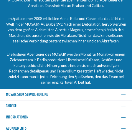
Abrafaxe. Das sind: Abrax, Brabax und Califax.
Im Spätsommer 2008 erblickten Anna, Bella und Caramella das Licht der
Welt in der MOSAIK-Ausgabe 393: Nach einer Detonation, hervorgerufen
von dem großen Alchimisten Albertus Magnus, erscheinen plötzlich drei
Mädchen, die aussehen wie die Abrafaxe. Nicht nur das: Eine seltsame
seelische Verbindung besteht zwischen ihnen und den Abrafaxen.
Die lustigen Abenteuer des MOSAIK werden Monat für Monat von einem
Zeichnerteam in Berlin produziert. Historische Kulissen, Kostüme und
kulturgeschichtliche Hintergründe finden sich nach aufwendigen
Recherchen detailgenau und liebevoll umgesetzt im Heft wieder. Nicht
zuletzt kann man in jeder Zeichnung den Spaß sehen, den das Team bei
seiner einzigartigen Arbeit hat.
MOSAIK SHOP SERVICE-HOTLINE
SERVICE
INFORMATIONEN
ABONNEMENTS