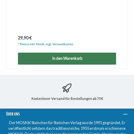
Regulärer Preis:
29,90 €
* Preise inkl. MwSt. zzgl. Versandkosten
In den Warenkorb
Kostenloser Versand für Bestellungen ab 75 €
ÜBER UNS
Der MOSAIK Steinchen für Steinchen Verlag wurde 1991 gegründet. Er
veröffentlicht seitdem das traditionsreiche, 1955 erstmals erschienene
MOSAIK. Darin erlebt der Leser die spannenden Comic-Abenteuer der