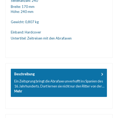
Seitenanzahl:
240
Breite:
170 mm
Höhe:
240 mm
Gewicht:
0,807 kg
Einband:
Hardcover
Untertitel:
Zeitreisen mit den Abrafaxen
Beschreibung
Ein Zeitsprung bringt die Abrafaxe unverhofft ins Spanien des
16. Jahrhunderts. Dort lernen sie nicht nur den Ritter von der…
Mehr