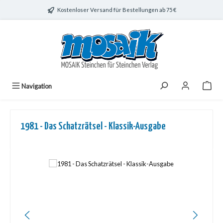
Zum Hauptinhalt springen
Kostenloser Versand für Bestellungen ab 75 €
Navigation
1981 - Das Schatzrätsel - Klassik-Ausgabe
Bildergalerie überspringen