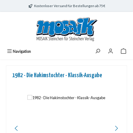
Zum Hauptinhalt springen
Kostenloser Versand für Bestellungen ab 75 €
Navigation
1982 - Die Hakimstochter - Klassik-Ausgabe
Bildergalerie überspringen