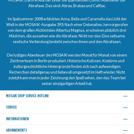
Abrafaxe. Das sind: Abrax, Brabax und Califax.
Im Spätsommer 2008 erblickten Anna, Bella und Caramella das Licht der
Welt in der MOSAIK-Ausgabe 393: Nach einer Detonation, hervorgerufen
von dem großen Alchimisten Albertus Magnus, erscheinen plötzlich drei
Mädchen, die aussehen wie die Abrafaxe. Nicht nur das: Eine seltsame
seelische Verbindung besteht zwischen ihnen und den Abrafaxen.
Die lustigen Abenteuer des MOSAIK werden Monat für Monat von einem
Zeichnerteam in Berlin produziert. Historische Kulissen, Kostüme und
kulturgeschichtliche Hintergründe finden sich nach aufwendigen
Recherchen detailgenau und liebevoll umgesetzt im Heft wieder. Nicht
zuletzt kann man in jeder Zeichnung den Spaß sehen, den das Team bei
seiner einzigartigen Arbeit hat.
MOSAIK SHOP SERVICE-HOTLINE
SERVICE
INFORMATIONEN
ABONNEMENTS