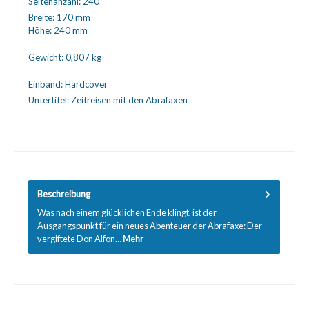
Seitenanzahl:
240
Breite:
170 mm
Höhe:
240 mm
Gewicht:
0,807 kg
Einband:
Hardcover
Untertitel:
Zeitreisen mit den Abrafaxen
Beschreibung
Was nach einem glücklichen Ende klingt, ist der
Ausgangspunkt für ein neues Abenteuer der Abrafaxe: Der
vergiftete Don Alfon…
Mehr