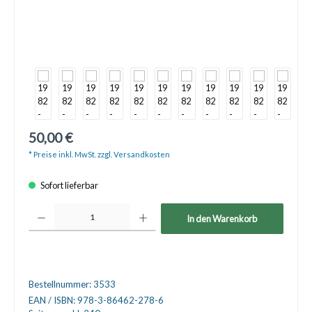
50,00 €
* Preise inkl. MwSt. zzgl. Versandkosten
Sofort lieferbar
Produkt Anzahl: Gib den gewünschten Wert ein oder benutze die Schaltfläche
In den Warenkorb
Bestellnummer:
3533
EAN / ISBN:
978-3-86462-278-6