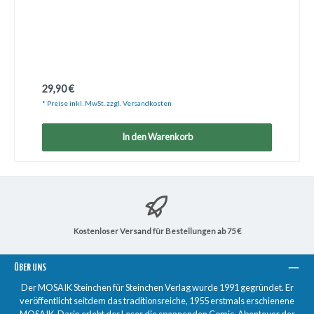
Regulärer Preis:
29,90 €
* Preise inkl. MwSt. zzgl. Versandkosten
In den Warenkorb
Kostenloser Versand für Bestellungen ab 75 €
ÜBER UNS
Der MOSAIK Steinchen für Steinchen Verlag wurde 1991 gegründet. Er
veröffentlicht seitdem das traditionsreiche, 1955 erstmals erschienene
MOSAIK. Darin erlebt der Leser die spannenden Comic-Abenteuer der