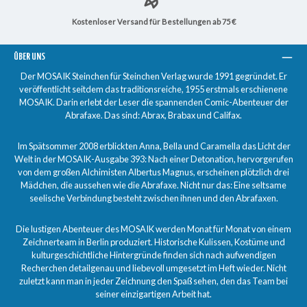
Kostenloser Versand für Bestellungen ab 75 €
ÜBER UNS
Der MOSAIK Steinchen für Steinchen Verlag wurde 1991 gegründet. Er
veröffentlicht seitdem das traditionsreiche, 1955 erstmals erschienene
MOSAIK. Darin erlebt der Leser die spannenden Comic-Abenteuer der
Abrafaxe. Das sind: Abrax, Brabax und Califax.
Im Spätsommer 2008 erblickten Anna, Bella und Caramella das Licht der
Welt in der MOSAIK-Ausgabe 393: Nach einer Detonation, hervorgerufen
von dem großen Alchimisten Albertus Magnus, erscheinen plötzlich drei
Mädchen, die aussehen wie die Abrafaxe. Nicht nur das: Eine seltsame
seelische Verbindung besteht zwischen ihnen und den Abrafaxen.
Die lustigen Abenteuer des MOSAIK werden Monat für Monat von einem
Zeichnerteam in Berlin produziert. Historische Kulissen, Kostüme und
kulturgeschichtliche Hintergründe finden sich nach aufwendigen
Recherchen detailgenau und liebevoll umgesetzt im Heft wieder. Nicht
zuletzt kann man in jeder Zeichnung den Spaß sehen, den das Team bei
seiner einzigartigen Arbeit hat.