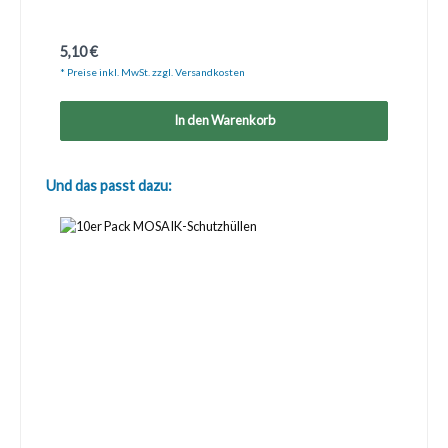
Regulärer Preis:
5,10 €
* Preise inkl. MwSt. zzgl. Versandkosten
In den Warenkorb
Produktgalerie überspringen
Und das passt dazu: