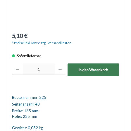
5,10 €
* Preise inkl. MwSt. zzgl. Versandkosten
Sofort lieferbar
Produkt Anzahl: Gib den gewünschten Wert ein oder benutze die Schaltfläche
In den Warenkorb
Bestellnummer:
225
Seitenanzahl:
48
Breite:
165 mm
Höhe:
235 mm
Gewicht:
0,082 kg