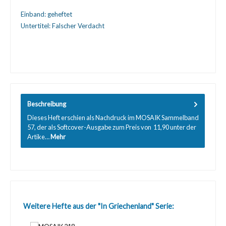
Einband:
geheftet
Untertitel:
Falscher Verdacht
Beschreibung
Dieses Heft erschien als Nachdruck im MOSAIK Sammelband
57, der als Softcover-Ausgabe zum Preis von  11,90 unter der
Artike…
Mehr
Produktgalerie überspringen
Weitere Hefte aus der "In Griechenland" Serie: