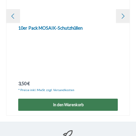
10er Pack MOSAIK-Schutzhüllen
Regulärer Preis:
3,50 €
* Preise inkl. MwSt. zzgl. Versandkosten
In den Warenkorb