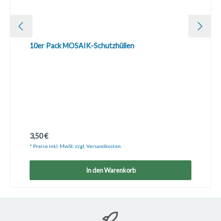
10er Pack MOSAIK-Schutzhüllen
Regulärer Preis:
3,50 €
* Preise inkl. MwSt. zzgl. Versandkosten
In den Warenkorb