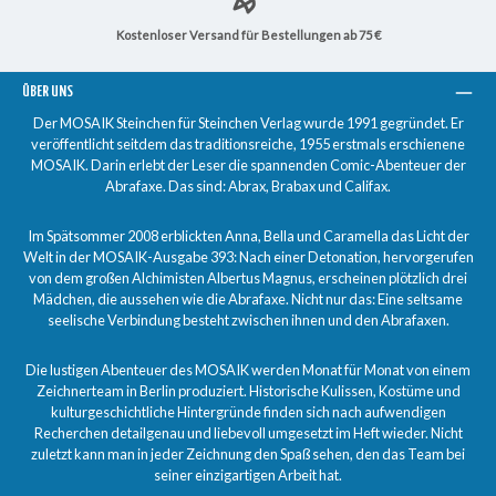
Kostenloser Versand für Bestellungen ab 75 €
ÜBER UNS
Der MOSAIK Steinchen für Steinchen Verlag wurde 1991 gegründet. Er
veröffentlicht seitdem das traditionsreiche, 1955 erstmals erschienene
MOSAIK. Darin erlebt der Leser die spannenden Comic-Abenteuer der
Abrafaxe. Das sind: Abrax, Brabax und Califax.
Im Spätsommer 2008 erblickten Anna, Bella und Caramella das Licht der
Welt in der MOSAIK-Ausgabe 393: Nach einer Detonation, hervorgerufen
von dem großen Alchimisten Albertus Magnus, erscheinen plötzlich drei
Mädchen, die aussehen wie die Abrafaxe. Nicht nur das: Eine seltsame
seelische Verbindung besteht zwischen ihnen und den Abrafaxen.
Die lustigen Abenteuer des MOSAIK werden Monat für Monat von einem
Zeichnerteam in Berlin produziert. Historische Kulissen, Kostüme und
kulturgeschichtliche Hintergründe finden sich nach aufwendigen
Recherchen detailgenau und liebevoll umgesetzt im Heft wieder. Nicht
zuletzt kann man in jeder Zeichnung den Spaß sehen, den das Team bei
seiner einzigartigen Arbeit hat.