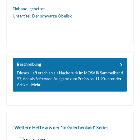
Einband:
geheftet
Untertitel:
Der schwarze Obelisk
Beschreibung
Dieses Heft erschien als Nachdruck im MOSAIK Sammelband
57, der als Softcover-Ausgabe zum Preis von  11,90 unter der
Artike…
Mehr
Produktgalerie überspringen
Weitere Hefte aus der "In Griechenland" Serie: