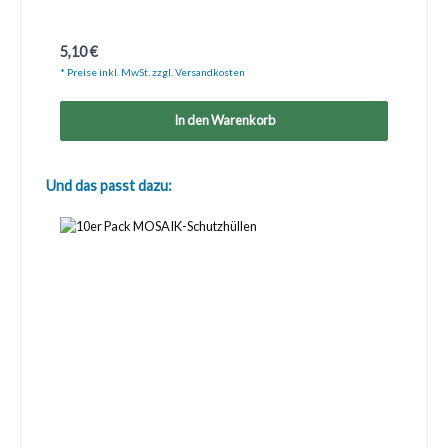
Regulärer Preis:
5,10 €
* Preise inkl. MwSt. zzgl. Versandkosten
In den Warenkorb
Produktgalerie überspringen
Und das passt dazu: