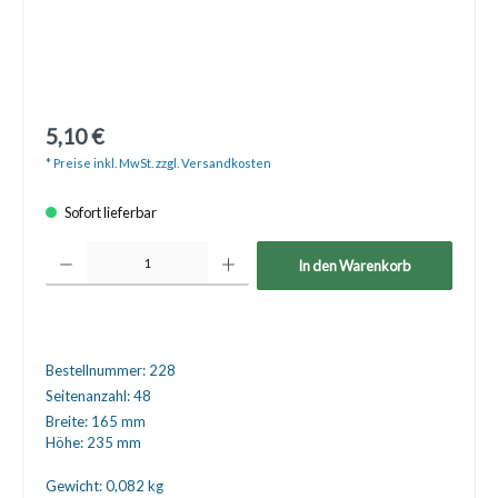
5,10 €
* Preise inkl. MwSt. zzgl. Versandkosten
Sofort lieferbar
Produkt Anzahl: Gib den gewünschten Wert ein oder benutze die Schaltfläche
In den Warenkorb
Bestellnummer:
228
Seitenanzahl:
48
Breite:
165 mm
Höhe:
235 mm
Gewicht:
0,082 kg