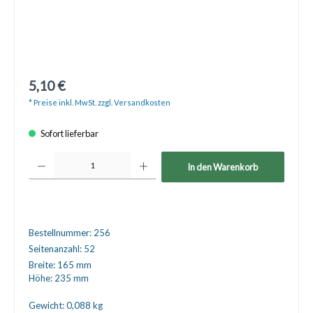
5,10 €
* Preise inkl. MwSt. zzgl. Versandkosten
Sofort lieferbar
Produkt Anzahl: Gib den gewünschten Wert ein oder benutze die Schaltfläche
In den Warenkorb
Bestellnummer:
256
Seitenanzahl:
52
Breite:
165 mm
Höhe:
235 mm
Gewicht:
0,088 kg