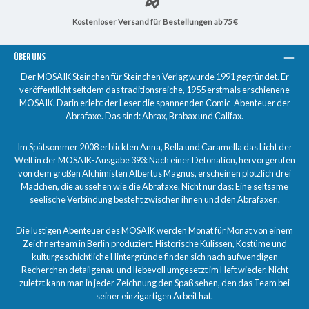
Kostenloser Versand für Bestellungen ab 75 €
ÜBER UNS
Der MOSAIK Steinchen für Steinchen Verlag wurde 1991 gegründet. Er
veröffentlicht seitdem das traditionsreiche, 1955 erstmals erschienene
MOSAIK. Darin erlebt der Leser die spannenden Comic-Abenteuer der
Abrafaxe. Das sind: Abrax, Brabax und Califax.
Im Spätsommer 2008 erblickten Anna, Bella und Caramella das Licht der
Welt in der MOSAIK-Ausgabe 393: Nach einer Detonation, hervorgerufen
von dem großen Alchimisten Albertus Magnus, erscheinen plötzlich drei
Mädchen, die aussehen wie die Abrafaxe. Nicht nur das: Eine seltsame
seelische Verbindung besteht zwischen ihnen und den Abrafaxen.
Die lustigen Abenteuer des MOSAIK werden Monat für Monat von einem
Zeichnerteam in Berlin produziert. Historische Kulissen, Kostüme und
kulturgeschichtliche Hintergründe finden sich nach aufwendigen
Recherchen detailgenau und liebevoll umgesetzt im Heft wieder. Nicht
zuletzt kann man in jeder Zeichnung den Spaß sehen, den das Team bei
seiner einzigartigen Arbeit hat.