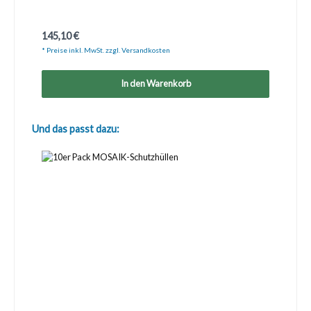
Regulärer Preis:
145,10 €
* Preise inkl. MwSt. zzgl. Versandkosten
In den Warenkorb
Produktgalerie überspringen
Und das passt dazu: