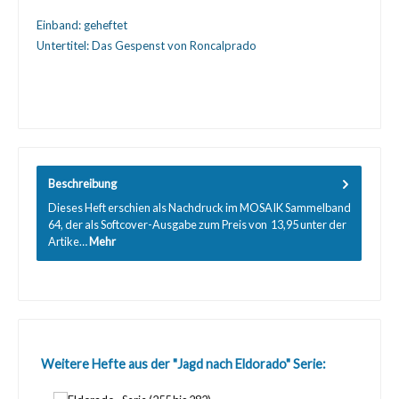
Einband:
geheftet
Untertitel:
Das Gespenst von Roncalprado
Beschreibung
Dieses Heft erschien als Nachdruck im MOSAIK Sammelband
64, der als Softcover-Ausgabe zum Preis von  13,95 unter der
Artike…
Mehr
Produktgalerie überspringen
Weitere Hefte aus der "Jagd nach Eldorado" Serie: