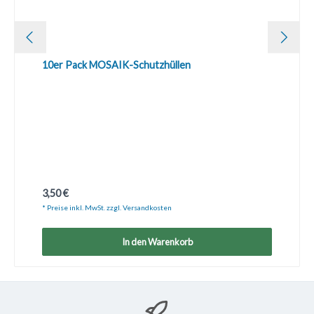
10er Pack MOSAIK-Schutzhüllen
Regulärer Preis:
3,50 €
* Preise inkl. MwSt. zzgl. Versandkosten
In den Warenkorb