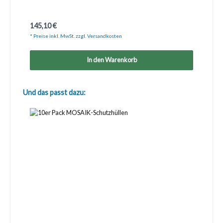
Regulärer Preis:
145,10 €
* Preise inkl. MwSt. zzgl. Versandkosten
In den Warenkorb
Produktgalerie überspringen
Und das passt dazu: