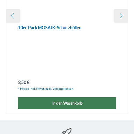
10er Pack MOSAIK-Schutzhüllen
Regulärer Preis:
3,50 €
* Preise inkl. MwSt. zzgl. Versandkosten
In den Warenkorb