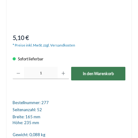
5,10 €
* Preise inkl. MwSt. zzgl. Versandkosten
Sofort lieferbar
Produkt Anzahl: Gib den gewünschten Wert ein oder benutze die Schaltfläche
In den Warenkorb
Bestellnummer:
277
Seitenanzahl:
52
Breite:
165 mm
Höhe:
235 mm
Gewicht:
0,088 kg