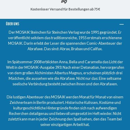
Kostenloser Versand für Bestellungen ab 75 €
ÜBER UNS
Der MOSAIK Steinchen für Steinchen Verlag wurde 1991 gegründet. Er
veröffentlicht seitdem das traditionsreiche, 1955 erstmals erschienene
MOSAIK. Darin erlebt der Leser die spannenden Comic-Abenteuer der
Abrafaxe. Das sind: Abrax, Brabax und Califax.
Im Spätsommer 2008 erblickten Anna, Bella und Caramella das Licht der
Welt in der MOSAIK-Ausgabe 393: Nach einer Detonation, hervorgerufen
von dem großen Alchimisten Albertus Magnus, erscheinen plötzlich drei
Mädchen, die aussehen wie die Abrafaxe. Nicht nur das: Eine seltsame
seelische Verbindung besteht zwischen ihnen und den Abrafaxen.
Die lustigen Abenteuer des MOSAIK werden Monat für Monat von einem
Zeichnerteam in Berlin produziert. Historische Kulissen, Kostüme und
kulturgeschichtliche Hintergründe finden sich nach aufwendigen
Recherchen detailgenau und liebevoll umgesetzt im Heft wieder. Nicht
zuletzt kann man in jeder Zeichnung den Spaß sehen, den das Team bei
seiner einzigartigen Arbeit hat.