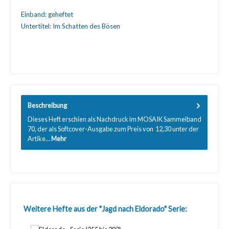
Einband:
geheftet
Untertitel:
Im Schatten des Bösen
Beschreibung
Dieses Heft erschien als Nachdruck im MOSAIK Sammelband
70, der als Softcover-Ausgabe zum Preis von  12,30 unter der
Artike…
Mehr
Produktgalerie überspringen
Weitere Hefte aus der "Jagd nach Eldorado" Serie: