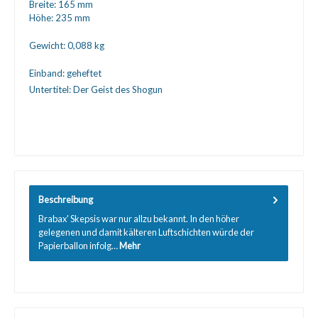
Breite:
165 mm
Höhe:
235 mm
Gewicht:
0,088 kg
Einband:
geheftet
Untertitel:
Der Geist des Shogun
Beschreibung
Brabax' Skepsis war nur allzu bekannt. In den höher
gelegenen und damit kälteren Luftschichten würde der
Papierballon infolg…
Mehr