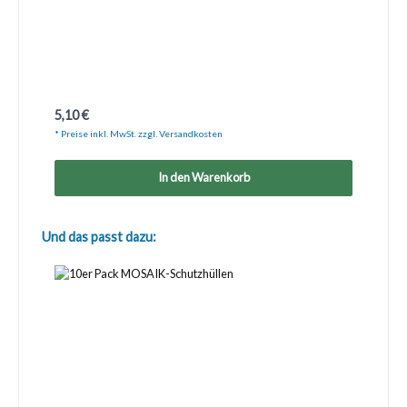
Regulärer Preis:
5,10 €
* Preise inkl. MwSt. zzgl. Versandkosten
In den Warenkorb
Produktgalerie überspringen
Und das passt dazu: