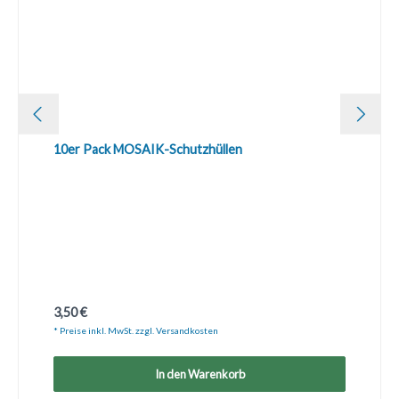
10er Pack MOSAIK-Schutzhüllen
Regulärer Preis:
3,50 €
* Preise inkl. MwSt. zzgl. Versandkosten
In den Warenkorb