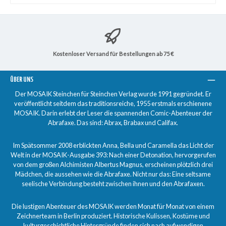
Kostenloser Versand für Bestellungen ab 75 €
ÜBER UNS
Der MOSAIK Steinchen für Steinchen Verlag wurde 1991 gegründet. Er
veröffentlicht seitdem das traditionsreiche, 1955 erstmals erschienene
MOSAIK. Darin erlebt der Leser die spannenden Comic-Abenteuer der
Abrafaxe. Das sind: Abrax, Brabax und Califax.
Im Spätsommer 2008 erblickten Anna, Bella und Caramella das Licht der
Welt in der MOSAIK-Ausgabe 393: Nach einer Detonation, hervorgerufen
von dem großen Alchimisten Albertus Magnus, erscheinen plötzlich drei
Mädchen, die aussehen wie die Abrafaxe. Nicht nur das: Eine seltsame
seelische Verbindung besteht zwischen ihnen und den Abrafaxen.
Die lustigen Abenteuer des MOSAIK werden Monat für Monat von einem
Zeichnerteam in Berlin produziert. Historische Kulissen, Kostüme und
kulturgeschichtliche Hintergründe finden sich nach aufwendigen