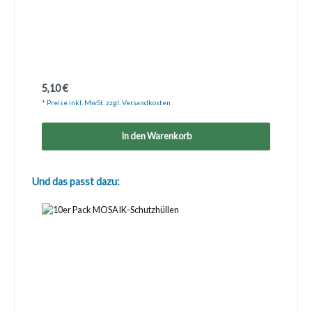
Regulärer Preis:
5,10 €
* Preise inkl. MwSt. zzgl. Versandkosten
In den Warenkorb
Produktgalerie überspringen
Und das passt dazu: