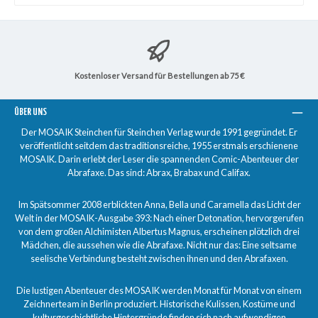
Kostenloser Versand für Bestellungen ab 75 €
ÜBER UNS
Der MOSAIK Steinchen für Steinchen Verlag wurde 1991 gegründet. Er
veröffentlicht seitdem das traditionsreiche, 1955 erstmals erschienene
MOSAIK. Darin erlebt der Leser die spannenden Comic-Abenteuer der
Abrafaxe. Das sind: Abrax, Brabax und Califax.
Im Spätsommer 2008 erblickten Anna, Bella und Caramella das Licht der
Welt in der MOSAIK-Ausgabe 393: Nach einer Detonation, hervorgerufen
von dem großen Alchimisten Albertus Magnus, erscheinen plötzlich drei
Mädchen, die aussehen wie die Abrafaxe. Nicht nur das: Eine seltsame
seelische Verbindung besteht zwischen ihnen und den Abrafaxen.
Die lustigen Abenteuer des MOSAIK werden Monat für Monat von einem
Zeichnerteam in Berlin produziert. Historische Kulissen, Kostüme und
kulturgeschichtliche Hintergründe finden sich nach aufwendigen