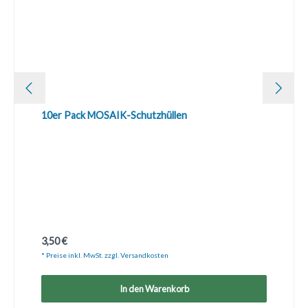
10er Pack MOSAIK-Schutzhüllen
Regulärer Preis:
3,50 €
* Preise inkl. MwSt. zzgl. Versandkosten
In den Warenkorb