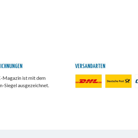
EICHNUNGEN
VERSANDARTEN
Magazin ist mit dem
n-Siegel ausgezeichnet.
DHL Paket
Deutsche Post
P