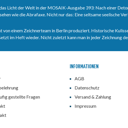
das Licht der Welt in der MOSAIK-Ausgabe 393: Nach einer Deto
sehen wie die Abrafaxe. Nicht nur das: Eine seltsame seelische V
n einem Zeichnerteam in Berlin produziert. Historische Kulisse
zt im Heft wieder. Nicht zuletzt kann man in jeder Zeichnung den
INFORMATIONEN
r
AGB
belehrung
Datenschutz
fig gestellte Fragen
Versand & Zahlung
akt
Impressum
akt