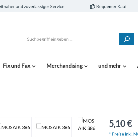
itnaher und zuverlässiger Service
Bequemer Kauf
Fix und Fax
Merchandising
und mehr
5,10 €
* Preise inkl. 