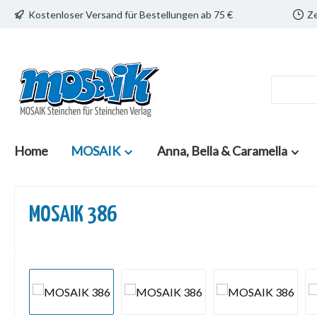
Kostenloser Versand für Bestellungen ab 75 €
Ze
 Hauptinhalt springen
Zur Suche springen
Zur Hauptnavigation springen
Home
MOSAIK
Anna, Bella & Caramella
MOSAIK 386
Bildergalerie überspringen