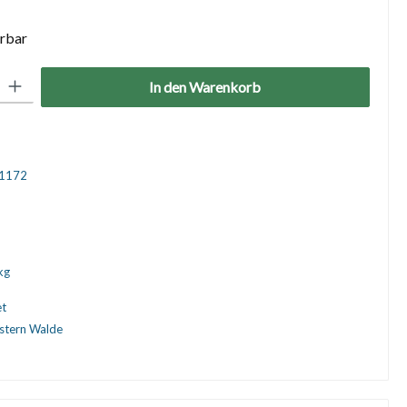
erbar
: Gib den gewünschten Wert ein oder benutze die Schaltflächen um die 
In den Warenkorb
1172
kg
et
nstern Walde