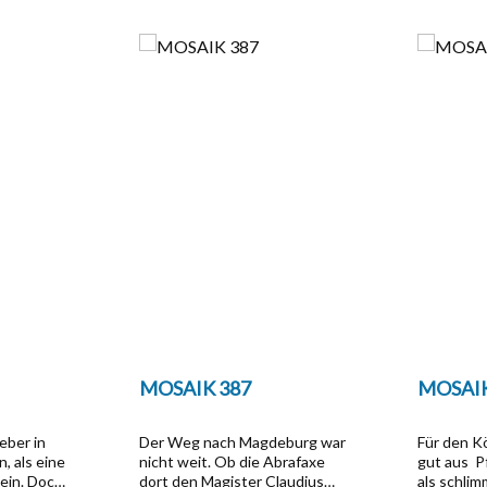
MOSAIK 387
MOSAIK
eber in
Der Weg nach Magdeburg war
Für den Kö
, als eine
nicht weit. Ob die Abrafaxe
gut aus  
sein. Doch
dort den Magister Claudius
als schli