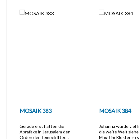
Produktgalerie überspringen
MOSAIK 383
MOSAIK 384
Gerade erst hatten die
Johanna würde viel li
Abrafaxe in Jerusalem den
die weite Welt ziehen
Orden der Tempelritter
Magd im Kloster zu 