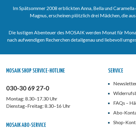
Im Spätsommer 2008 erblickten Anna, Bella und Caramella 
Magnus, erscheinen plötzlich drei Mädchen, die aus
Die lustigen Abenteuer des MOSAIK werden Monat für Monat vo
nach aufwendigen Recherchen detailgenau und liebevoll umgeset
MOSAIK SHOP SERVICE-HOTLINE
SERVICE
Newslette
030-30 69 27-0
Widerrufs
Montag: 8.30–17.30 Uhr
FAQs – Häu
Dienstag–Freitag: 8.30–16 Uhr
Abo-Kont
Shop-Kont
MOSAIK ABO-SERVICE