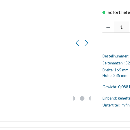
Sofort lief
Produkt Anzahl
Bestellnummer:
Seitenanzahl:
52
Breite:
165 mm
Höhe:
235 mm
Gewicht:
0,088 
Einband:
geheft
Untertitel:
Im fi