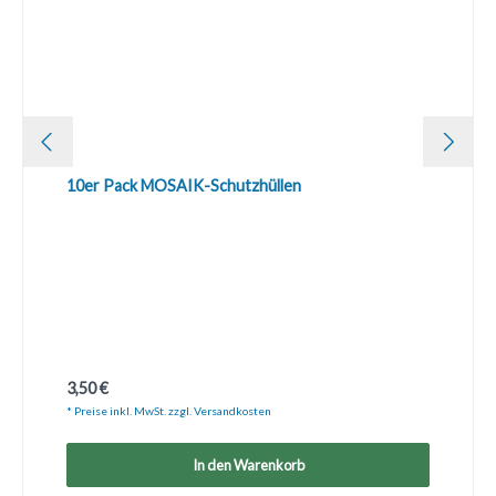
10er Pack MOSAIK-Schutzhüllen
Regulärer Preis:
3,50 €
* Preise inkl. MwSt. zzgl. Versandkosten
In den Warenkorb