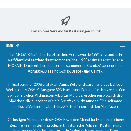
Kostenloser Versand für Bestellungen ab 75 €
ÜBER UNS
Der MOSAIK Steinchen für Steinchen Verlag wurde 1991 gegründet. Er
veröffentlicht seitdem das traditionsreiche, 1955 erstmals erschienene
MOSAIK. Darin erlebt der Leser die spannenden Comic-Abenteuer der
Abrafaxe. Das sind: Abrax, Brabax und Califax.
Im Spätsommer 2008 erblickten Anna, Bella und Caramella das Licht der
Welt in der MOSAIK-Ausgabe 393: Nach einer Detonation, hervorgerufen
von dem großen Alchimisten Albertus Magnus, erscheinen plötzlich drei
Mädchen, die aussehen wie die Abrafaxe. Nicht nur das: Eine seltsame
seelische Verbindung besteht zwischen ihnen und den Abrafaxen.
Die lustigen Abenteuer des MOSAIK werden Monat für Monat von einem
Zeichnerteam in Berlin produziert. Historische Kulissen, Kostüme und
kulturgeschichtliche Hintergründe finden sich nach aufwendigen