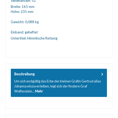
Seitenanzahl:
52
Breite:
165 mm
Höhe:
235 mm
Gewicht:
0,088 kg
Einband:
geheftet
Untertitel:
Himmlische Rettung
Beschreibung
Um sich endgültig das Erbe der kleinen Gräfin Gertrud alias
Johanna einzuverleiben, legt sich der finstere Graf
Wolfenstein…
Mehr