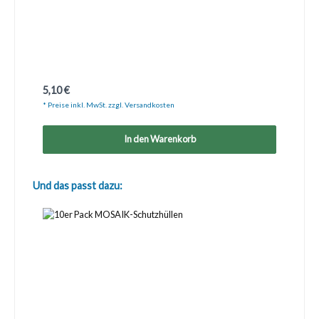
Regulärer Preis:
5,10 €
* Preise inkl. MwSt. zzgl. Versandkosten
In den Warenkorb
Produktgalerie überspringen
Und das passt dazu: