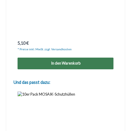
Regulärer Preis:
5,10 €
* Preise inkl. MwSt. zzgl. Versandkosten
In den Warenkorb
Produktgalerie überspringen
Und das passt dazu: