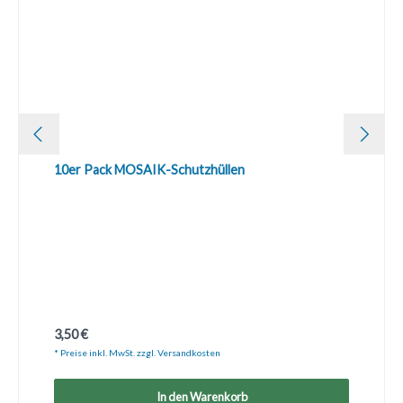
10er Pack MOSAIK-Schutzhüllen
Regulärer Preis:
3,50 €
* Preise inkl. MwSt. zzgl. Versandkosten
In den Warenkorb