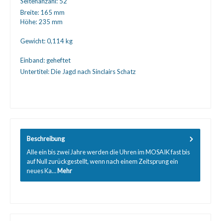
Seitenanzahl:
52
Breite:
165 mm
Höhe:
235 mm
Gewicht:
0,114 kg
Einband:
geheftet
Untertitel:
Die Jagd nach Sinclairs Schatz
Beschreibung
Alle ein bis zwei Jahre werden die Uhren im MOSAIK fast bis
auf Null zurückgestellt, wenn nach einem Zeitsprung ein
neues Ka…
Mehr