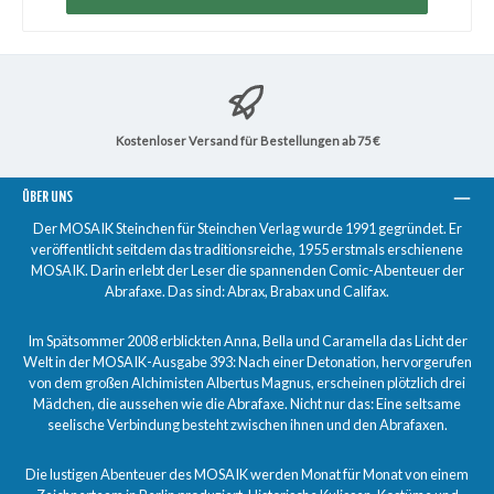
Kostenloser Versand für Bestellungen ab 75 €
ÜBER UNS
Der MOSAIK Steinchen für Steinchen Verlag wurde 1991 gegründet. Er
veröffentlicht seitdem das traditionsreiche, 1955 erstmals erschienene
MOSAIK. Darin erlebt der Leser die spannenden Comic-Abenteuer der
Abrafaxe. Das sind: Abrax, Brabax und Califax.
Im Spätsommer 2008 erblickten Anna, Bella und Caramella das Licht der
Welt in der MOSAIK-Ausgabe 393: Nach einer Detonation, hervorgerufen
von dem großen Alchimisten Albertus Magnus, erscheinen plötzlich drei
Mädchen, die aussehen wie die Abrafaxe. Nicht nur das: Eine seltsame
seelische Verbindung besteht zwischen ihnen und den Abrafaxen.
Die lustigen Abenteuer des MOSAIK werden Monat für Monat von einem