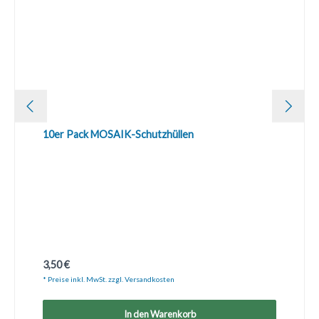
10er Pack MOSAIK-Schutzhüllen
Regulärer Preis:
3,50 €
* Preise inkl. MwSt. zzgl. Versandkosten
In den Warenkorb