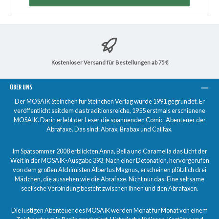
Kostenloser Versand für Bestellungen ab 75 €
ÜBER UNS
Der MOSAIK Steinchen für Steinchen Verlag wurde 1991 gegründet. Er
veröffentlicht seitdem das traditionsreiche, 1955 erstmals erschienene
MOSAIK. Darin erlebt der Leser die spannenden Comic-Abenteuer der
Abrafaxe. Das sind: Abrax, Brabax und Califax.
Im Spätsommer 2008 erblickten Anna, Bella und Caramella das Licht der
Welt in der MOSAIK-Ausgabe 393: Nach einer Detonation, hervorgerufen
von dem großen Alchimisten Albertus Magnus, erscheinen plötzlich drei
Mädchen, die aussehen wie die Abrafaxe. Nicht nur das: Eine seltsame
seelische Verbindung besteht zwischen ihnen und den Abrafaxen.
Die lustigen Abenteuer des MOSAIK werden Monat für Monat von einem