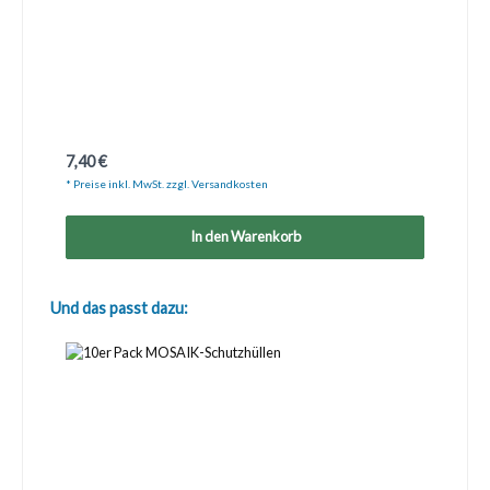
Regulärer Preis:
7,40 €
* Preise inkl. MwSt. zzgl. Versandkosten
In den Warenkorb
Produktgalerie überspringen
Und das passt dazu: