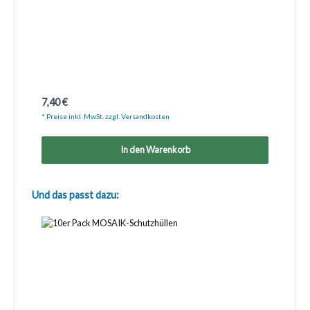
Regulärer Preis:
7,40 €
* Preise inkl. MwSt. zzgl. Versandkosten
In den Warenkorb
Produktgalerie überspringen
Und das passt dazu: