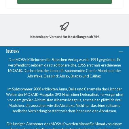
Kostenloser Versand für Bestellungen ab 75 €
ÜBER UNS
Der MOSAIK Steinchen für Steinchen Verlag wurde 1991 gegründet. Er
veröffentlicht seitdem das traditionsreiche, 1955 erstmals erschienene
MOSAIK. Darin erlebt der Leser die spannenden Comic-Abenteuer der
Abrafaxe. Das sind: Abrax, Brabax und Califax.
Im Spätsommer 2008 erblickten Anna, Bella und Caramella das Licht der
Welt in der MOSAIK-Ausgabe 393: Nach einer Detonation, hervorgerufen
von dem großen Alchimisten Albertus Magnus, erscheinen plötzlich drei
Mädchen, die aussehen wie die Abrafaxe. Nicht nur das: Eine seltsame
seelische Verbindung besteht zwischen ihnen und den Abrafaxen.
Die lustigen Abenteuer des MOSAIK werden Monat für Monat von einem