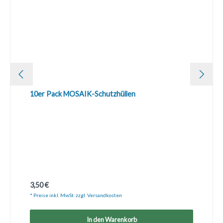
10er Pack MOSAIK-Schutzhüllen
Regulärer Preis:
3,50 €
* Preise inkl. MwSt. zzgl. Versandkosten
In den Warenkorb