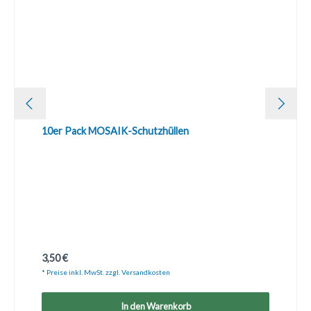
10er Pack MOSAIK-Schutzhüllen
Regulärer Preis:
3,50 €
* Preise inkl. MwSt. zzgl. Versandkosten
In den Warenkorb