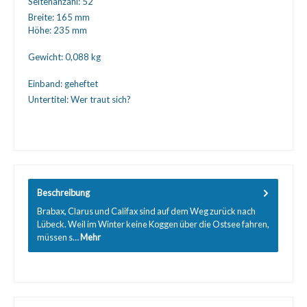
Seitenanzahl:
52
Breite:
165 mm
Höhe:
235 mm
Gewicht:
0,088 kg
Einband:
geheftet
Untertitel:
Wer traut sich?
Beschreibung
Brabax, Clarus und Califax sind auf dem Weg zurück nach
Lübeck. Weil im Winter keine Koggen über die Ostsee fahren,
müssen s…
Mehr