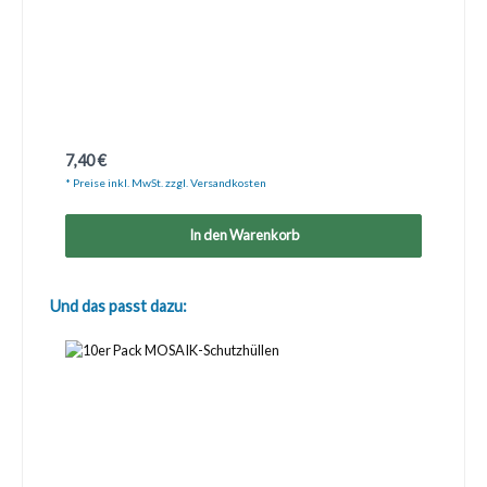
Regulärer Preis:
7,40 €
* Preise inkl. MwSt. zzgl. Versandkosten
In den Warenkorb
Produktgalerie überspringen
Und das passt dazu: