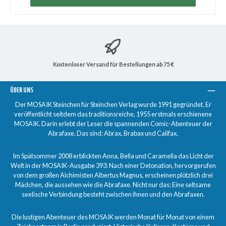
Kostenloser Versand für Bestellungen ab 75 €
ÜBER UNS
Der MOSAIK Steinchen für Steinchen Verlag wurde 1991 gegründet. Er
veröffentlicht seitdem das traditionsreiche, 1955 erstmals erschienene
MOSAIK. Darin erlebt der Leser die spannenden Comic-Abenteuer der
Abrafaxe. Das sind: Abrax, Brabax und Califax.
Im Spätsommer 2008 erblickten Anna, Bella und Caramella das Licht der
Welt in der MOSAIK-Ausgabe 393: Nach einer Detonation, hervorgerufen
von dem großen Alchimisten Albertus Magnus, erscheinen plötzlich drei
Mädchen, die aussehen wie die Abrafaxe. Nicht nur das: Eine seltsame
seelische Verbindung besteht zwischen ihnen und den Abrafaxen.
Die lustigen Abenteuer des MOSAIK werden Monat für Monat von einem