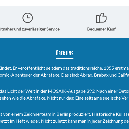
korb
In den Warenkorb
In 
e Abrafaxe
spielt, das erfahrt ihr in diesem
versucht, 
 wir in
MOSAIK.
Gunsten 
Quecksilb
siebenfar
macht, das
itnaher und zuverlässiger Service
Bequemer Kauf
diesem M
ÜBER UNS
det. Er veröffentlicht seitdem das traditionsreiche, 1955 erstma
omic-Abenteuer der Abrafaxe. Das sind: Abrax, Brabax und Califa
das Licht der Welt in der MOSAIK-Ausgabe 393: Nach einer Deto
sehen wie die Abrafaxe. Nicht nur das: Eine seltsame seelische V
n einem Zeichnerteam in Berlin produziert. Historische Kulisse
zt im Heft wieder. Nicht zuletzt kann man in jeder Zeichnung den