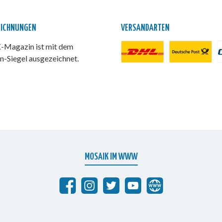
EICHNUNGEN
VERSANDARTEN
Magazin ist mit dem
n-Siegel ausgezeichnet.
DHL Paket
Deutsche Post
P
MOSAIK IM WWW
Abrafaxe auf Facebook
MOSAIK auf Instagram
MOSAIK auf Twitter
MOSAIK auf YouTube
abrafaxe.com