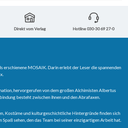
den Warenkorb
das Blatt zu seinen
zu wenden und was
er-Ali mit dem
bigen Smaragd
 erfahrt ihr in
Direkt vom Verlag
Hotline 030-30 69 27-0
OSAIK.
ls erschienene MOSAIK. Darin erlebt der Leser die spannenden
x.
nation, hervorgerufen von dem großen Alchimisten Albertus
erbindung besteht zwischen ihnen und den Abrafaxen.
n, Kostüme und kulturgeschichtliche Hintergründe finden sich
 Spaß sehen, den das Team bei seiner einzigartigen Arbeit hat.