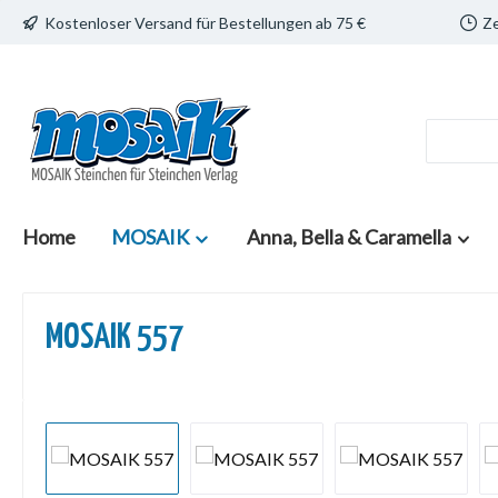
Kostenloser Versand für Bestellungen ab 75 €
Ze
 Hauptinhalt springen
Zur Suche springen
Zur Hauptnavigation springen
Home
MOSAIK
Anna, Bella & Caramella
MOSAIK 557
Bildergalerie überspringen