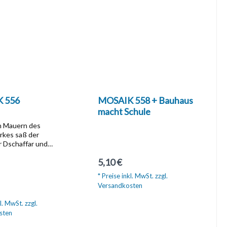
 556
MOSAIK 558 + Bauhaus
macht Schule
n Mauern des
irkes saß der
 Dschaffar und
, was er
Regulärer Preis:
5,10 €
en sollte. Noch
em Kalifen nichts
* Preise inkl. MwSt. zzgl.
erlust des
Versandkosten
r Preis:
 Edelsteins erzählt.
e konnte er es ihm
l. MwSt. zzgl.
In den Warenkorb
r verheimlichen.
sten
at ihm die Abrafaxe
e Euphemios