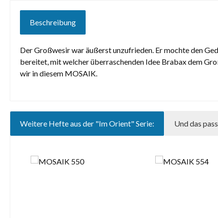
Beschreibung
Der Großwesir war äußerst unzufrieden. Er mochte den Ge
bereitet, mit welcher überraschenden Idee Brabax dem Großw
wir in diesem MOSAIK.
Weitere Hefte aus der "Im Orient" Serie:
Und das pass
Produktgalerie überspringen