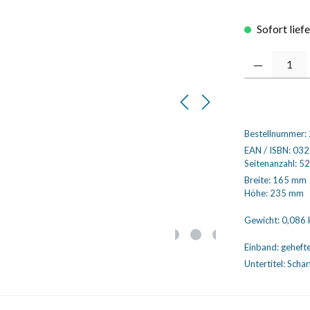
Sofort lief
Produkt Anzahl
Bestellnummer:
EAN / ISBN:
032
Seitenanzahl:
52
Breite:
165 mm
Höhe:
235 mm
Gewicht:
0,086 
Einband:
geheft
Untertitel:
Schar