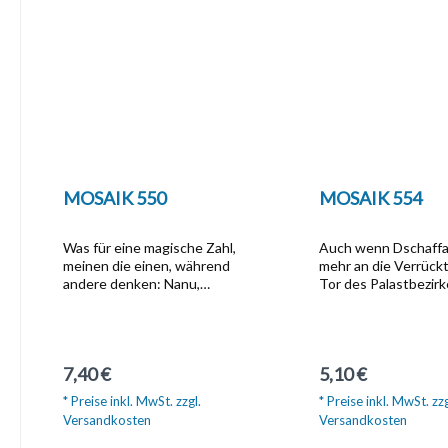
MOSAIK 550
MOSAIK 554
Was für eine magische Zahl,
Auch wenn Dschaffa
meinen die einen, während
mehr an die Verrück
andere denken: Nanu,
Tor des Palastbezirk
Jubiläum knapp verschlafen?!
so würden sich dies
Nein, tatsächlich trägt die
schon bald in Erinne
aktuelle Ausgabe des
bringen. Dabei spiel
MOSAIK die Nummer 550:
eine nicht unwesent
Regulärer Preis:
Regulärer Preis:
7,40 €
5,10 €
Seit 550 Monaten erscheint
Rolle. Wer den Kamp
ununterbrochen ein neues
Hundes gegen den E
* Preise inkl. MwSt. zzgl.
* Preise inkl. MwSt. zzg
Abenteuer mit den
entscheidet, warum
Versandkosten
Versandkosten
Abrafaxen!Und ein
Quecksilber-Ali ins V
denkwürdiges Jubiläum
kommt und bei welc