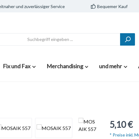
itnaher und zuverlässiger Service
Bequemer Kauf
Fix und Fax
Merchandising
und mehr
5,10 €
* Preise inkl. 