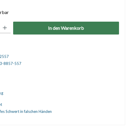
erbar
: Gib den gewünschten Wert ein oder benutze die Schaltflächen um die 
In den Warenkorb
2557
3-8857-557
kg
et
fes Schwert in falschen Händen