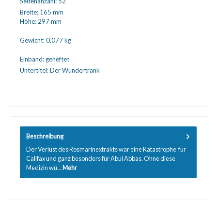
Seitenanzahl:
52
Breite:
165 mm
Höhe:
297 mm
Gewicht:
0,077 kg
Einband:
geheftet
Untertitel:
Der Wundertrank
Beschreibung
Der Verlust des Rosmarinextrakts war eine Katastrophe  für
Califax und ganz besonders für Abul Abbas. Ohne diese
Medizin wü…
Mehr