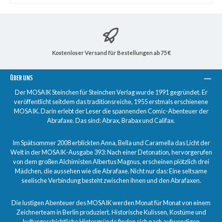
Kostenloser Versand für Bestellungen ab 75 €
ÜBER UNS
Der MOSAIK Steinchen für Steinchen Verlag wurde 1991 gegründet. Er
veröffentlicht seitdem das traditionsreiche, 1955 erstmals erschienene
MOSAIK. Darin erlebt der Leser die spannenden Comic-Abenteuer der
Abrafaxe. Das sind: Abrax, Brabax und Califax.
Im Spätsommer 2008 erblickten Anna, Bella und Caramella das Licht der
Welt in der MOSAIK-Ausgabe 393: Nach einer Detonation, hervorgerufen
von dem großen Alchimisten Albertus Magnus, erscheinen plötzlich drei
Mädchen, die aussehen wie die Abrafaxe. Nicht nur das: Eine seltsame
seelische Verbindung besteht zwischen ihnen und den Abrafaxen.
Die lustigen Abenteuer des MOSAIK werden Monat für Monat von einem
Zeichnerteam in Berlin produziert. Historische Kulissen, Kostüme und
kulturgeschichtliche Hintergründe finden sich nach aufwendigen