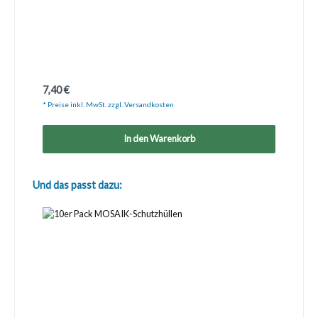
Regulärer Preis:
7,40 €
* Preise inkl. MwSt. zzgl. Versandkosten
In den Warenkorb
Produktgalerie überspringen
Und das passt dazu: