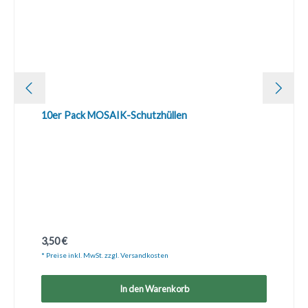
10er Pack MOSAIK-Schutzhüllen
Regulärer Preis:
3,50 €
* Preise inkl. MwSt. zzgl. Versandkosten
In den Warenkorb