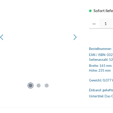
Sofort lief
Produkt Anzahl
Bestellnummer:
EAN / ISBN:
032
Seitenanzahl:
52
Breite:
165 mm
Höhe:
235 mm
Gewicht:
0,077 
Einband:
geheft
Untertitel:
Das G