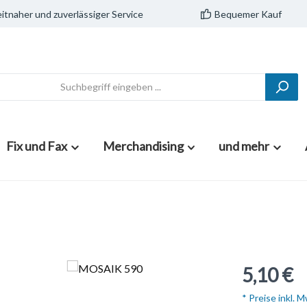
itnaher und zuverlässiger Service
Bequemer Kauf
Fix und Fax
Merchandising
und mehr
5,10 €
* Preise inkl. 