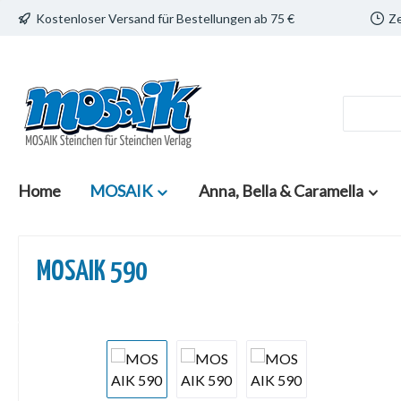
Kostenloser Versand für Bestellungen ab 75 €
Ze
 Hauptinhalt springen
Zur Suche springen
Zur Hauptnavigation springen
Home
MOSAIK
Anna, Bella & Caramella
MOSAIK 590
Bildergalerie überspringen