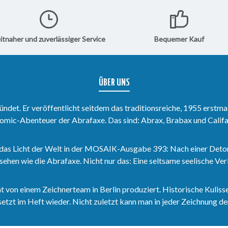
die drei Abenteurer dabei
beim Erst
spielen, wie man damals eine
einen Schr
fröhliche Hochzeit feierte und
erzählen d
warum ein außerehelicher
rasende R
itnaher und zuverlässiger Service
Bequemer Kauf
Fehltritt ein ganzes Dorf vor
Illustrirt
dem Ruin rettet, das erfahrt
Heft.
ihr in diesem MOSAIK.
ÜBER UNS
det. Er veröffentlicht seitdem das traditionsreiche, 1955 erstma
omic-Abenteuer der Abrafaxe. Das sind: Abrax, Brabax und Califa
das Licht der Welt in der MOSAIK-Ausgabe 393: Nach einer Deto
sehen wie die Abrafaxe. Nicht nur das: Eine seltsame seelische V
n einem Zeichnerteam in Berlin produziert. Historische Kulisse
zt im Heft wieder. Nicht zuletzt kann man in jeder Zeichnung den