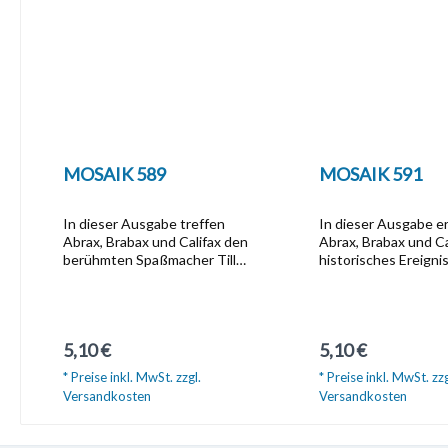
MOSAIK 589
MOSAIK 591
In dieser Ausgabe treffen
In dieser Ausgabe e
Abrax, Brabax und Califax den
Abrax, Brabax und Ca
berühmten Spaßmacher Till
historisches Ereignis
Eulenspiegel und lösen damit
schon bald die Welt
ein Versprechen aus dem
sollte. Warum der Er
allerersten Heft ein. Wem Till
Motorwagens nicht s
die lustigsten Streiche spielt,
erste große Tour da
Regulärer Preis:
Regulärer Preis:
5,10 €
5,10 €
wie ihn die Abrafaxe vor dem
wozu eine Hutnadel 
Zorn der Magdeburger retten
und wie eine Apoth
* Preise inkl. MwSt. zzgl.
* Preise inkl. MwSt. zzg
und warum sie gemeinsam
gewagte Unternehme
Versandkosten
Versandkosten
einem Esel das Lesen
das erfahrt ihr in di
beibringen, das erfahrt ihr in
MOSAIK.
In den Warenkorb
In den Waren
diesem MOSAIK.