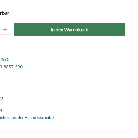
erbar
: Gib den gewünschten Wert ein oder benutze die Schaltflächen um die 
In den Warenkorb
2590
3-8857-590
kg
et
eheimnis der Himmelsscheibe