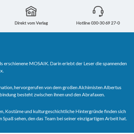
flug sogar noch
diesem Heft.
itt voraus war, das
ie Abrafaxe als
eporter der „Berliner
Direkt vom Verlag
Hotline 030-30 69 27-0
en Zeitung“ in diesem
ls erschienene MOSAIK. Darin erlebt der Leser die spannenden
x.
nation, hervorgerufen von dem großen Alchimisten Albertus
erbindung besteht zwischen ihnen und den Abrafaxen.
n, Kostüme und kulturgeschichtliche Hintergründe finden sich
 Spaß sehen, den das Team bei seiner einzigartigen Arbeit hat.