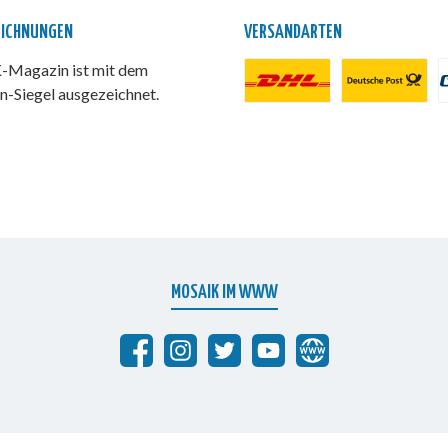
EICHNUNGEN
VERSANDARTEN
Magazin ist mit dem
n-Siegel ausgezeichnet.
DHL Paket
Deutsche Post
P
MOSAIK IM WWW
Abrafaxe auf Facebook
MOSAIK auf Instagram
MOSAIK auf Twitter
MOSAIK auf YouTube
abrafaxe.com