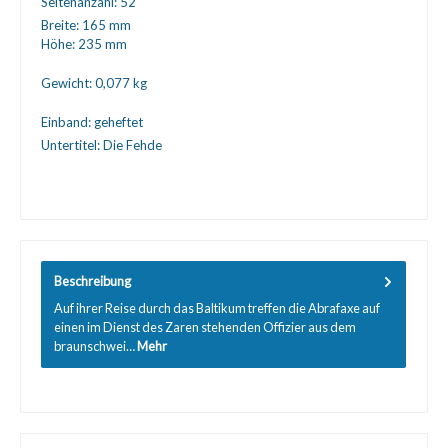
Seitenanzahl:
52
Breite:
165 mm
Höhe:
235 mm
Gewicht:
0,077 kg
Einband:
geheftet
Untertitel:
Die Fehde
Beschreibung
Auf ihrer Reise durch das Baltikum treffen die Abrafaxe auf
einen im Dienst des Zaren stehenden Offizier aus dem
braunschwei…
Mehr