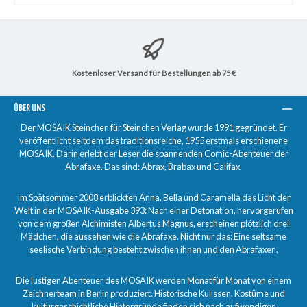
Kostenloser Versand für Bestellungen ab 75 €
ÜBER UNS
Der MOSAIK Steinchen für Steinchen Verlag wurde 1991 gegründet. Er
veröffentlicht seitdem das traditionsreiche, 1955 erstmals erschienene
MOSAIK. Darin erlebt der Leser die spannenden Comic-Abenteuer der
Abrafaxe. Das sind: Abrax, Brabax und Califax.
Im Spätsommer 2008 erblickten Anna, Bella und Caramella das Licht der
Welt in der MOSAIK-Ausgabe 393: Nach einer Detonation, hervorgerufen
von dem großen Alchimisten Albertus Magnus, erscheinen plötzlich drei
Mädchen, die aussehen wie die Abrafaxe. Nicht nur das: Eine seltsame
seelische Verbindung besteht zwischen ihnen und den Abrafaxen.
Die lustigen Abenteuer des MOSAIK werden Monat für Monat von einem
Zeichnerteam in Berlin produziert. Historische Kulissen, Kostüme und
kulturgeschichtliche Hintergründe finden sich nach aufwendigen