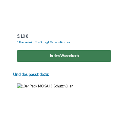
Regulärer Preis:
5,10 €
* Preise inkl. MwSt. zzgl. Versandkosten
In den Warenkorb
Produktgalerie überspringen
Und das passt dazu: