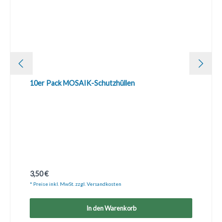
10er Pack MOSAIK-Schutzhüllen
Regulärer Preis:
3,50 €
* Preise inkl. MwSt. zzgl. Versandkosten
In den Warenkorb