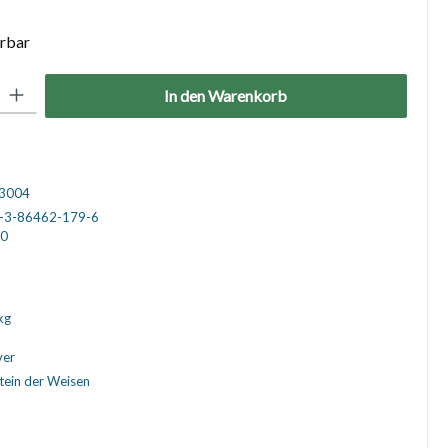
erbar
: Gib den gewünschten Wert ein oder benutze die Schaltflächen um die 
In den Warenkorb
3004
-3-86462-179-6
0
kg
ver
tein der Weisen