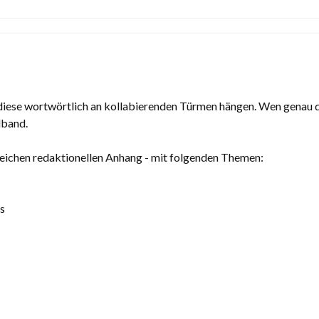
 diese wortwörtlich an kollabierenden Türmen hängen. Wen genau d
lband.
reichen redaktionellen Anhang - mit folgenden Themen:
s