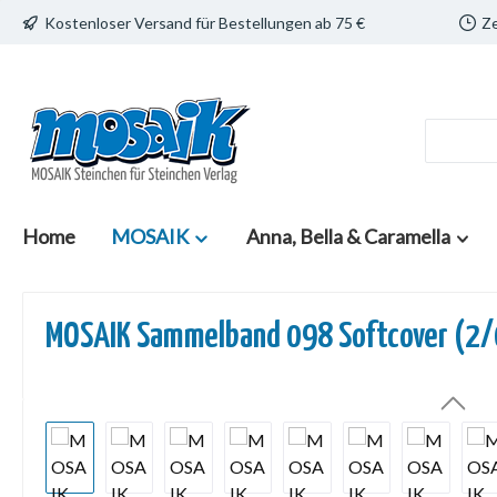
Kostenloser Versand für Bestellungen ab 75 €
Ze
 Hauptinhalt springen
Zur Suche springen
Zur Hauptnavigation springen
Home
MOSAIK
Anna, Bella & Caramella
MOSAIK Sammelband 098 Softcover (2
Bildergalerie überspringen