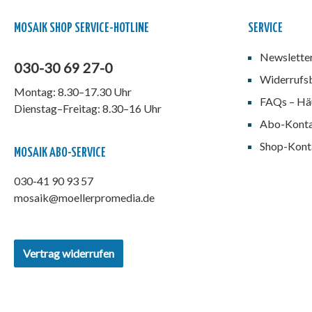
Labyrinth der Zeit als
Sammelband erwerben
möchte, bestellt die
MOSAIK SHOP SERVICE-HOTLINE
SERVICE
Sammelbände 090-096.Wer
die gesamte Serie Stein der
Newslette
Weisen als Sammelband
030-30 69 27-0
erwerben möchte, bestellt die
Widerrufs
Sammelbände 096 bis 102.
Montag: 8.30–17.30 Uhr
FAQs – Häu
Dienstag–Freitag: 8.30–16 Uhr
Abo-Kont
Shop-Kont
MOSAIK ABO-SERVICE
030-41 90 93 57
mosaik@moellerpromedia.de
Vertrag widerrufen