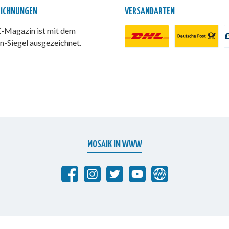
EICHNUNGEN
VERSANDARTEN
Magazin ist mit dem
n-Siegel ausgezeichnet.
DHL Paket
Deutsche Post
P
MOSAIK IM WWW
Abrafaxe auf Facebook
MOSAIK auf Instagram
MOSAIK auf Twitter
MOSAIK auf YouTube
abrafaxe.com