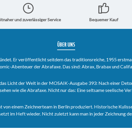
g - mit
bringen, verrät euch dieser
sich die 
Der
Sammelband.Natürlich gibt es
besonder
stadtDer
auch in diesem Band wieder
100 enthä
itnaher und zuverlässiger Service
Bequemer Kauf
einen umfangreichen
MOSAIK 40
zenWer ist
redaktionellen Anhang - mit
ausverka
folgenden Themen: Die
"Die Pupp
 Hefte
Verwandlung? Ein
Heppenste
April
Trickfilmzeichner beim
Hefte 397
ÜBER UNS
nd Teil
MOSAIK  Interview mit Ulrich
April 2009
Nitzsche Titelskizzen &
Teil der S
amte Serie
Figurinen Wer ist denn das?
Weisen.We
det. Er veröffentlicht seitdem das traditionsreiche, 1955 erstma
Enthält die Hefte 393-396
Stein der
omic-Abenteuer der Abrafaxe. Das sind: Abrax, Brabax und Califa
en
(September bis Dezember
Sammelba
2008).Diese Hefte sind Teil
möchte, be
s 102.
der Serie Stein der
Sammelbän
das Licht der Welt in der MOSAIK-Ausgabe 393: Nach einer Deto
Weisen.Wer die gesamte Serie
sehen wie die Abrafaxe. Nicht nur das: Eine seltsame seelische V
Stein der Weisen als
Sammelband erwerben
möchte, bestellt die
Sammelbände 096 bis 102.
n einem Zeichnerteam in Berlin produziert. Historische Kulisse
zt im Heft wieder. Nicht zuletzt kann man in jeder Zeichnung den