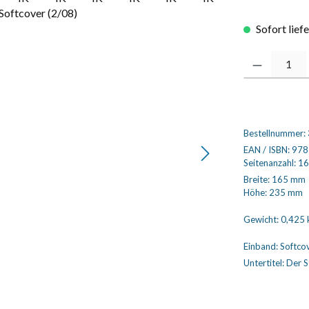
Sofort lief
Produkt Anzahl
Bestellnummer:
EAN / ISBN:
978
Seitenanzahl:
16
Breite:
165 mm
Höhe:
235 mm
Gewicht:
0,425 
Einband:
Softco
Untertitel:
Der S