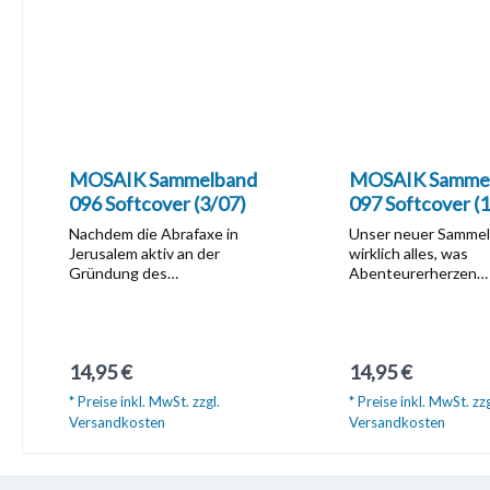
MOSAIK Sammelband
MOSAIK Samme
096 Softcover (3/07)
097 Softcover (
Nachdem die Abrafaxe in
Unser neuer Sammel
Jerusalem aktiv an der
wirklich alles, was
Gründung des
Abenteurerherzen
Tempelritterordens
höherschlagen lässt
mitgewirkt haben, geraten sie
Sabotage, Spiele mi
unter dem Tempelberg in ein
Feuer, goldene Hirsc
Zeittor. Der Zeitsprung bringt
gegen Werwölfe kä
Regulärer Preis:
Regulärer Preis:
14,95 €
14,95 €
die drei in ein Nonnenkloster
gemeine Pferdedieb
in Helfta, dessen
Magdeburger
* Preise inkl. MwSt. zzgl.
* Preise inkl. MwSt. zzg
Bewohnerinnen über ihr
Nachwuchsspione u
Versandkosten
Versandkosten
plötzliches Auftauchen ganz
besonders haarige
aus dem Häuschen sind.
Angelegenheiten.Na
In den Warenkorb
In den Waren
Schnell freunden sie sich mit
gibt es auch in dies
der dort lebenden Magd
wieder einen umfan