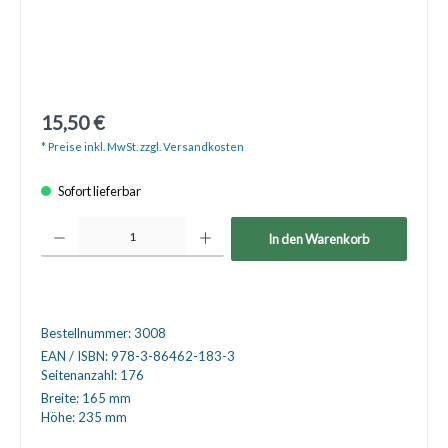
15,50 €
* Preise inkl. MwSt. zzgl. Versandkosten
Sofort lieferbar
Produkt Anzahl: Gib den gewünschten Wert ein oder benutze die Schaltfläche
In den Warenkorb
Bestellnummer:
3008
EAN / ISBN:
978-3-86462-183-3
Seitenanzahl:
176
Breite:
165 mm
Höhe:
235 mm