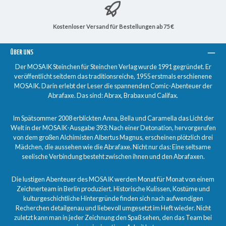
Kostenloser Versand für Bestellungen ab 75 €
ÜBER UNS
Der MOSAIK Steinchen für Steinchen Verlag wurde 1991 gegründet. Er
veröffentlicht seitdem das traditionsreiche, 1955 erstmals erschienene
MOSAIK. Darin erlebt der Leser die spannenden Comic-Abenteuer der
Abrafaxe. Das sind: Abrax, Brabax und Califax.
Im Spätsommer 2008 erblickten Anna, Bella und Caramella das Licht der
Welt in der MOSAIK-Ausgabe 393: Nach einer Detonation, hervorgerufen
von dem großen Alchimisten Albertus Magnus, erscheinen plötzlich drei
Mädchen, die aussehen wie die Abrafaxe. Nicht nur das: Eine seltsame
seelische Verbindung besteht zwischen ihnen und den Abrafaxen.
Die lustigen Abenteuer des MOSAIK werden Monat für Monat von einem
Zeichnerteam in Berlin produziert. Historische Kulissen, Kostüme und
kulturgeschichtliche Hintergründe finden sich nach aufwendigen
Recherchen detailgenau und liebevoll umgesetzt im Heft wieder. Nicht
zuletzt kann man in jeder Zeichnung den Spaß sehen, den das Team bei