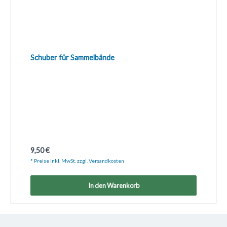
Schuber für Sammelbände
Regulärer Preis:
9,50 €
* Preise inkl. MwSt. zzgl. Versandkosten
In den Warenkorb