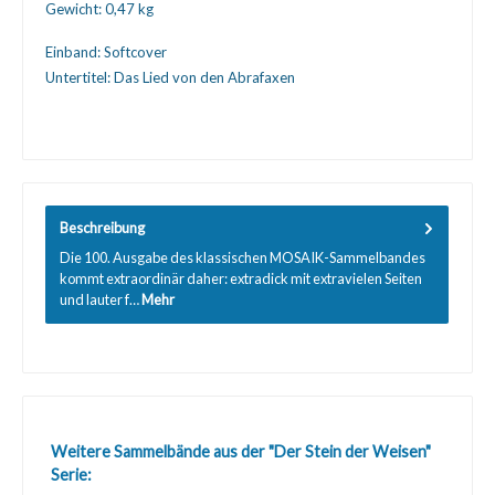
Gewicht:
0,47 kg
Einband:
Softcover
Untertitel:
Das Lied von den Abrafaxen
Beschreibung
Die 100. Ausgabe des klassischen MOSAIK-Sammelbandes
kommt extraordinär daher: extradick mit extravielen Seiten
und lauter f…
Mehr
Produktgalerie überspringen
Weitere Sammelbände aus der "Der Stein der Weisen"
Serie: