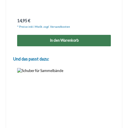
Regulärer Preis:
14,95 €
* Preise inkl. MwSt. zzgl. Versandkosten
In den Warenkorb
Produktgalerie überspringen
Und das passt dazu: