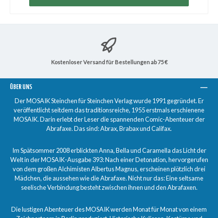
Kostenloser Versand für Bestellungen ab 75 €
ÜBER UNS
Der MOSAIK Steinchen für Steinchen Verlag wurde 1991 gegründet. Er
veröffentlicht seitdem das traditionsreiche, 1955 erstmals erschienene
MOSAIK. Darin erlebt der Leser die spannenden Comic-Abenteuer der
Abrafaxe. Das sind: Abrax, Brabax und Califax.
Im Spätsommer 2008 erblickten Anna, Bella und Caramella das Licht der
Welt in der MOSAIK-Ausgabe 393: Nach einer Detonation, hervorgerufen
von dem großen Alchimisten Albertus Magnus, erscheinen plötzlich drei
Mädchen, die aussehen wie die Abrafaxe. Nicht nur das: Eine seltsame
seelische Verbindung besteht zwischen ihnen und den Abrafaxen.
Die lustigen Abenteuer des MOSAIK werden Monat für Monat von einem