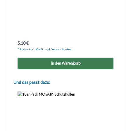
Regulärer Preis:
5,10 €
* Preise inkl. MwSt. zzgl. Versandkosten
In den Warenkorb
Produktgalerie überspringen
Und das passt dazu: