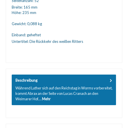
Seitenanzahl:
52
Breite:
165 mm
Höhe:
235 mm
Gewicht:
0,088 kg
Einband:
geheftet
Untertitel:
Die Rückkehr des weißen Ritters
Beschreibung
Während Luther sich auf den Reichstag in Worms vorbereitet,
kommt Abrax an der Seite von Lucas Cranach an den
Weimarer Hof.…
Mehr