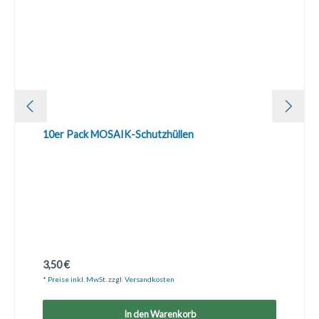
10er Pack MOSAIK-Schutzhüllen
Regulärer Preis:
3,50 €
* Preise inkl. MwSt. zzgl. Versandkosten
In den Warenkorb