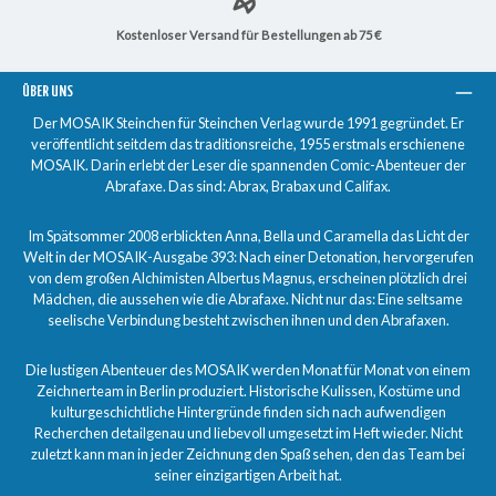
Kostenloser Versand für Bestellungen ab 75 €
ÜBER UNS
Der MOSAIK Steinchen für Steinchen Verlag wurde 1991 gegründet. Er
veröffentlicht seitdem das traditionsreiche, 1955 erstmals erschienene
MOSAIK. Darin erlebt der Leser die spannenden Comic-Abenteuer der
Abrafaxe. Das sind: Abrax, Brabax und Califax.
Im Spätsommer 2008 erblickten Anna, Bella und Caramella das Licht der
Welt in der MOSAIK-Ausgabe 393: Nach einer Detonation, hervorgerufen
von dem großen Alchimisten Albertus Magnus, erscheinen plötzlich drei
Mädchen, die aussehen wie die Abrafaxe. Nicht nur das: Eine seltsame
seelische Verbindung besteht zwischen ihnen und den Abrafaxen.
Die lustigen Abenteuer des MOSAIK werden Monat für Monat von einem
Zeichnerteam in Berlin produziert. Historische Kulissen, Kostüme und
kulturgeschichtliche Hintergründe finden sich nach aufwendigen
Recherchen detailgenau und liebevoll umgesetzt im Heft wieder. Nicht
zuletzt kann man in jeder Zeichnung den Spaß sehen, den das Team bei
seiner einzigartigen Arbeit hat.