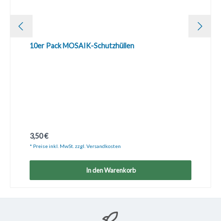
10er Pack MOSAIK-Schutzhüllen
Regulärer Preis:
3,50 €
* Preise inkl. MwSt. zzgl. Versandkosten
In den Warenkorb