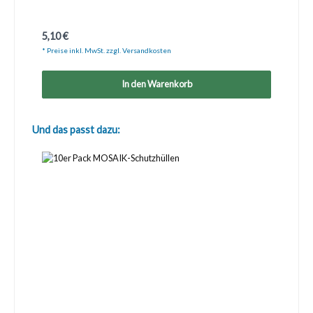
Regulärer Preis:
5,10 €
* Preise inkl. MwSt. zzgl. Versandkosten
In den Warenkorb
Produktgalerie überspringen
Und das passt dazu: