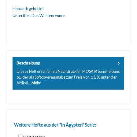
Einband:
geheftet
Untertitel:
Das Wüstenrennen
Beschreibung
Dieses Heft erschien als Nachdruck im MOSAIK Sammelband
61, der als Softcoverausgabe zum Preis von  13,30 unter der
Artikel…
Mehr
Produktgalerie überspringen
Weitere Hefte aus der "In Ägypten" Serie: