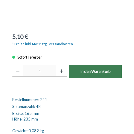
5,10 €
* Preise inkl. MwSt. zzgl. Versandkosten
Sofort lieferbar
Produkt Anzahl: Gib den gewünschten Wert ein oder benutze die Schaltfläche
In den Warenkorb
Bestellnummer:
241
Seitenanzahl:
48
Breite:
165 mm
Höhe:
235 mm
Gewicht:
0,082 kg